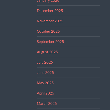
January 2026
December 2025
November 2025
October 2025
September 2025
August 2025
July 2025
June 2025
May 2025
April 2025
March 2025