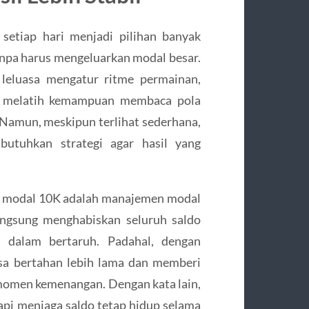
setiap hari menjadi pilihan banyak
anpa harus mengeluarkan modal besar.
 leluasa mengatur ritme permainan,
a melatih kemampuan membaca pola
. Namun, meskipun terlihat sederhana,
butuhkan strategi agar hasil yang
n modal 10K adalah manajemen modal
angsung menghabiskan seluruh saldo
f dalam bertaruh. Padahal, dengan
isa bertahan lebih lama dan memberi
omen kemenangan. Dengan kata lain,
api menjaga saldo tetap hidup selama