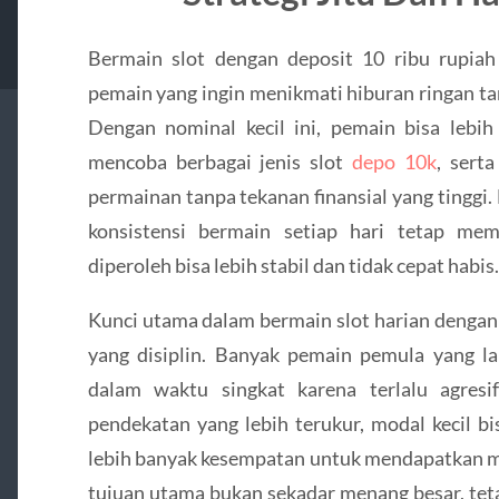
Bermain slot dengan deposit 10 ribu rupiah 
pemain yang ingin menikmati hiburan ringan t
Dengan nominal kecil ini, pemain bisa lebih
mencoba berbagai jenis slot
depo 10k
, sert
permainan tanpa tekanan finansial yang tinggi
konsistensi bermain setiap hari tetap mem
diperoleh bisa lebih stabil dan tidak cepat habis.
Kunci utama dalam bermain slot harian denga
yang disiplin. Banyak pemain pemula yang l
dalam waktu singkat karena terlalu agresi
pendekatan yang lebih terukur, modal kecil b
lebih banyak kesempatan untuk mendapatkan m
tujuan utama bukan sekadar menang besar, tet