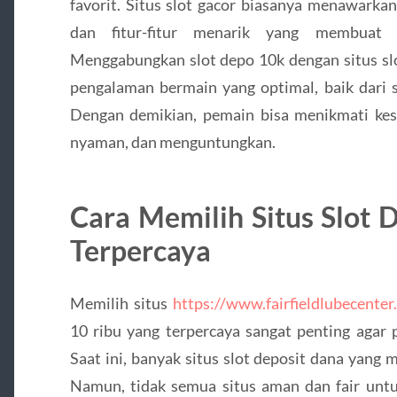
favorit. Situs slot gacor biasanya menawarka
dan fitur-fitur menarik yang membuat 
Menggabungkan slot depo 10k dengan situs sl
pengalaman bermain yang optimal, baik dari
Dengan demikian, pemain bisa menikmati kese
nyaman, dan menguntungkan.
Cara Memilih Situs Slot 
Terpercaya
Memilih situs
https://www.fairfieldlubecenter
10 ribu yang terpercaya sangat penting agar 
Saat ini, banyak situs slot deposit dana yan
Namun, tidak semua situs aman dan fair untuk