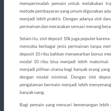
mempermudah pemain untuk melakukan trans
metode pembayaran yang umum digunakan adalah
menjadi lebih praktis. Dengan adanya slot da
permainan dan merasakan sensasi menang besar d
Selain itu, slot deposit 10k juga populer karena
mencoba berbagai jenis permainan tanpa meng
deposit 10 ribu bahkan menawarkan bonus mena
modal 10 ribu bisa menjadi lebih maksimal. 
menjadi pilihan utama bagi banyak orang yang 
dengan modal minimal. Dengan slot deposi
pengalaman bermain menjadi lebih menyenangk
banyak uang.
Bagi pemain yang mencari kemenangan lebih 