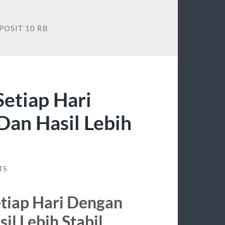
POSIT 10 RB
etiap Hari
Dan Hasil Lebih
TS
tiap Hari Dengan
sil Lebih Stabil