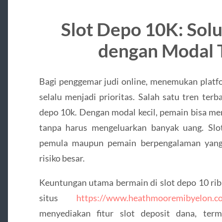
Slot Depo 10K: Solu
dengan Modal 
Bagi penggemar judi online, menemukan platf
selalu menjadi prioritas. Salah satu tren ter
depo 10k. Dengan modal kecil, pemain bisa me
tanpa harus mengeluarkan banyak uang. Sl
pemula maupun pemain berpengalaman yang
risiko besar.
Keuntungan utama bermain di slot depo 10 ribu
situs
https://www.heathmooremibyelon.co
menyediakan fitur slot deposit dana, ter