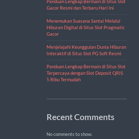
Panduan Lengkap Bermain di Situs Slot
Gacor Resmi dan Terbaru Hari Ini
Menemukan Suasana Santai Melalui
Hiburan Digital di Situs Slot Pragmatic
Gacor
Menjelajahi Keunggulan Dunia Hiburan
Interaktif di Situs Slot PG Soft Resmi
Panduan Lengkap Bermain di Situs Slot
Terpercaya dengan Slot Deposit QRIS
5 Ribu Termudah
Recent Comments
No comments to show.