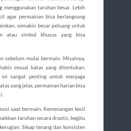
ng menggunakan taruhan besar. Lebih
il agar permainan bisa berlangsung
ainkan, semakin besar peluang untuk
in atau simbol khusus yang bisa
an sebelum mulai bermain. Misalnya,
habis sesuai batas yang ditentukan,
i ini sangat penting untuk menjaga
atas yang jelas, permainan harian bisa
i.
emosi saat bermain. Kemenangan kecil
ikkan taruhan secara drastis, begitu
 kerugian. Sikap tenang dan konsisten