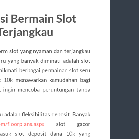
si Bermain Slot
Terjangkau
orm slot yang nyaman dan terjangkau
baru yang banyak diminati adalah slot
nikmati berbagai permainan slot seru
ot 10k menawarkan kemudahan bagi
 ingin mencoba peruntungan tanpa
 adalah fleksibilitas deposit. Banyak
m/floorplans.aspx
slot gacor
masuk slot deposit dana 10k yang