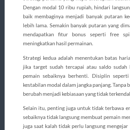
Dengan modal 10 ribu rupiah, hindari langsu
baik membaginya menjadi banyak putaran kec
lebih lama. Semakin banyak putaran yang dim
mendapatkan fitur bonus seperti free sp
meningkatkan hasil permainan.
Strategi kedua adalah menentukan batas hari
jika target sudah tercapai atau saldo sudah 
pemain sebaiknya berhenti. Disiplin sepert
kestabilan modal dalam jangka panjang. Tanpa b
berubah menjadi kebiasaan yang tidak terkendal
Selain itu, penting juga untuk tidak terbawa 
sebaiknya tidak langsung membuat pemain mena
juga saat kalah tidak perlu langsung mengejar