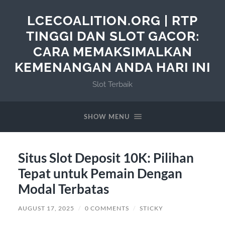
LCECOALITION.ORG | RTP
TINGGI DAN SLOT GACOR:
CARA MEMAKSIMALKAN
KEMENANGAN ANDA HARI INI
Slot Terbaik
SHOW MENU
Situs Slot Deposit 10K: Pilihan
Tepat untuk Pemain Dengan
Modal Terbatas
AUGUST 17, 2025
/
0 COMMENTS
/
STICKY