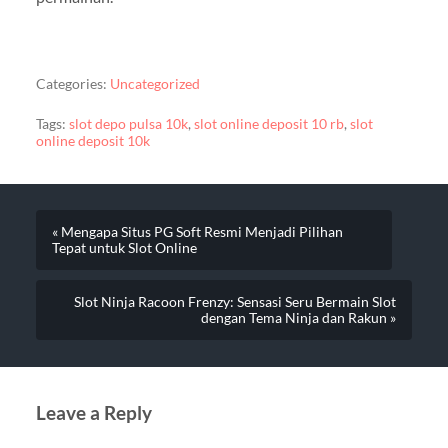
Categories:
Uncategorized
Tags:
slot depo pulsa 10k
,
slot online deposit 10 rb
,
slot
online deposit 10k
« Mengapa Situs PG Soft Resmi Menjadi Pilihan
Tepat untuk Slot Online
Slot Ninja Racoon Frenzy: Sensasi Seru Bermain Slot
dengan Tema Ninja dan Rakun »
Leave a Reply