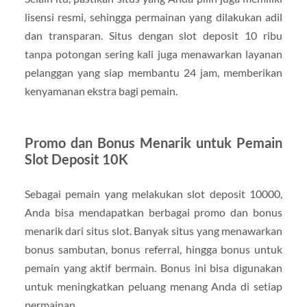
lisensi resmi, sehingga permainan yang dilakukan adil
dan transparan. Situs dengan slot deposit 10 ribu
tanpa potongan sering kali juga menawarkan layanan
pelanggan yang siap membantu 24 jam, memberikan
kenyamanan ekstra bagi pemain.
Promo dan Bonus Menarik untuk Pemain
Slot Deposit 10K
Sebagai pemain yang melakukan slot deposit 10000,
Anda bisa mendapatkan berbagai promo dan bonus
menarik dari situs slot. Banyak situs yang menawarkan
bonus sambutan, bonus referral, hingga bonus untuk
pemain yang aktif bermain. Bonus ini bisa digunakan
untuk meningkatkan peluang menang Anda di setiap
permainan.