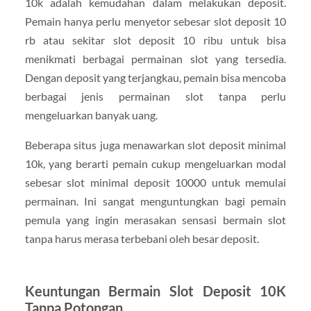
10k adalah kemudahan dalam melakukan deposit.
Pemain hanya perlu menyetor sebesar slot deposit 10
rb atau sekitar slot deposit 10 ribu untuk bisa
menikmati berbagai permainan slot yang tersedia.
Dengan deposit yang terjangkau, pemain bisa mencoba
berbagai jenis permainan slot tanpa perlu
mengeluarkan banyak uang.
Beberapa situs juga menawarkan slot deposit minimal
10k, yang berarti pemain cukup mengeluarkan modal
sebesar slot minimal deposit 10000 untuk memulai
permainan. Ini sangat menguntungkan bagi pemain
pemula yang ingin merasakan sensasi bermain slot
tanpa harus merasa terbebani oleh besar deposit.
Keuntungan Bermain Slot Deposit 10K
Tanpa Potongan