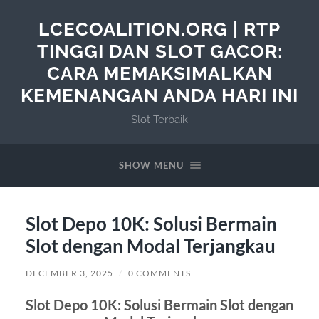
LCECOALITION.ORG | RTP
TINGGI DAN SLOT GACOR:
CARA MEMAKSIMALKAN
KEMENANGAN ANDA HARI INI
Slot Terbaik
SHOW MENU
Slot Depo 10K: Solusi Bermain
Slot dengan Modal Terjangkau
DECEMBER 3, 2025
/
0 COMMENTS
Slot Depo 10K: Solusi Bermain Slot dengan