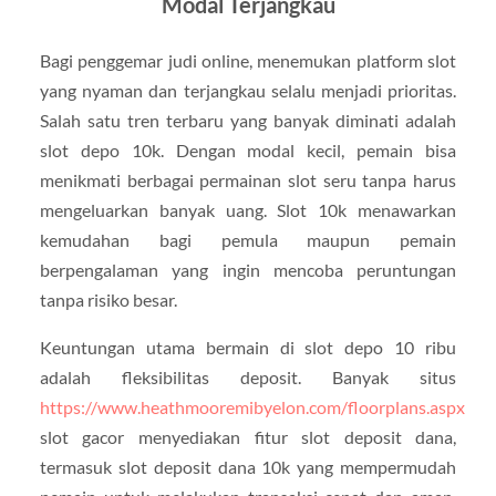
Modal Terjangkau
Bagi penggemar judi online, menemukan platform slot
yang nyaman dan terjangkau selalu menjadi prioritas.
Salah satu tren terbaru yang banyak diminati adalah
slot depo 10k. Dengan modal kecil, pemain bisa
menikmati berbagai permainan slot seru tanpa harus
mengeluarkan banyak uang. Slot 10k menawarkan
kemudahan bagi pemula maupun pemain
berpengalaman yang ingin mencoba peruntungan
tanpa risiko besar.
Keuntungan utama bermain di slot depo 10 ribu
adalah fleksibilitas deposit. Banyak situs
https://www.heathmooremibyelon.com/floorplans.aspx
slot gacor menyediakan fitur slot deposit dana,
termasuk slot deposit dana 10k yang mempermudah