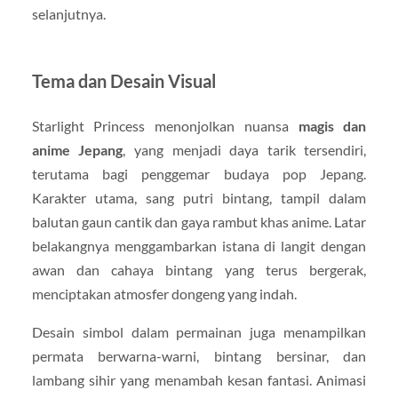
selanjutnya.
Tema dan Desain Visual
Starlight Princess menonjolkan nuansa
magis dan
anime Jepang
, yang menjadi daya tarik tersendiri,
terutama bagi penggemar budaya pop Jepang.
Karakter utama, sang putri bintang, tampil dalam
balutan gaun cantik dan gaya rambut khas anime. Latar
belakangnya menggambarkan istana di langit dengan
awan dan cahaya bintang yang terus bergerak,
menciptakan atmosfer dongeng yang indah.
Desain simbol dalam permainan juga menampilkan
permata berwarna-warni, bintang bersinar, dan
lambang sihir yang menambah kesan fantasi. Animasi