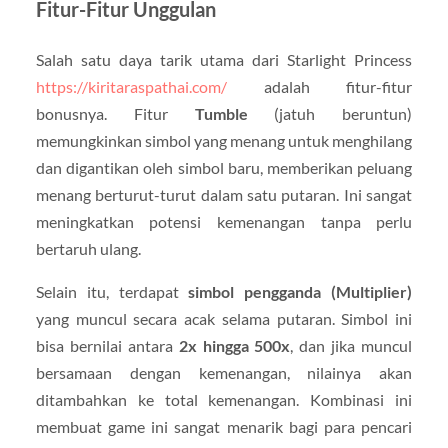
Fitur-Fitur Unggulan
Salah satu daya tarik utama dari Starlight Princess
https://kiritaraspathai.com/
adalah fitur-fitur
bonusnya. Fitur
Tumble
(jatuh beruntun)
memungkinkan simbol yang menang untuk menghilang
dan digantikan oleh simbol baru, memberikan peluang
menang berturut-turut dalam satu putaran. Ini sangat
meningkatkan potensi kemenangan tanpa perlu
bertaruh ulang.
Selain itu, terdapat
simbol pengganda (Multiplier)
yang muncul secara acak selama putaran. Simbol ini
bisa bernilai antara
2x hingga 500x
, dan jika muncul
bersamaan dengan kemenangan, nilainya akan
ditambahkan ke total kemenangan. Kombinasi ini
membuat game ini sangat menarik bagi para pencari