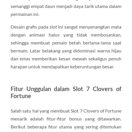
semanggi empat daun menjadi daya tarik utama dalam
permainan ini.
Desain grafis pada slot ini sangat menyenangkan mata
dengan animasi halus yang tidak membosankan,
sehingga membuat pemain betah berlama-lama saat
bermain. Latar belakang yang didominasi warna hijau
dan emas memberikan kesan mewah sekaligus penuh
harapan untuk mendapatkan keberuntungan besar.
Fitur Unggulan dalam Slot 7 Clovers of
Fortune
Salah satu hal yang membuat Slot 7 Clovers of Fortune
menarik adalah fitur-fitur bonus yang ditawarkan.
Berikut beberapa fitur utama yang sering ditemukan