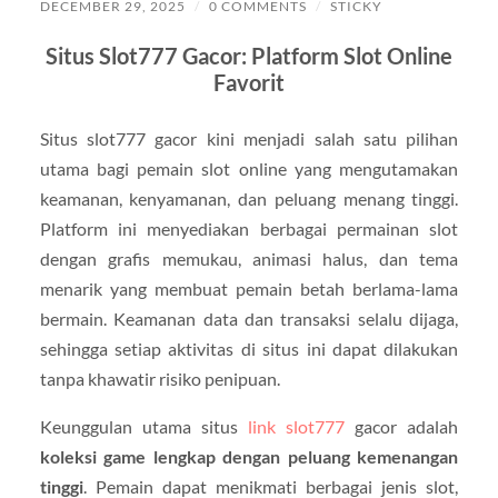
DECEMBER 29, 2025
/
0 COMMENTS
/
STICKY
Situs Slot777 Gacor: Platform Slot Online
Favorit
Situs slot777 gacor kini menjadi salah satu pilihan
utama bagi pemain slot online yang mengutamakan
keamanan, kenyamanan, dan peluang menang tinggi.
Platform ini menyediakan berbagai permainan slot
dengan grafis memukau, animasi halus, dan tema
menarik yang membuat pemain betah berlama-lama
bermain. Keamanan data dan transaksi selalu dijaga,
sehingga setiap aktivitas di situs ini dapat dilakukan
tanpa khawatir risiko penipuan.
Keunggulan utama situs
link slot777
gacor adalah
koleksi game lengkap dengan peluang kemenangan
tinggi
. Pemain dapat menikmati berbagai jenis slot,