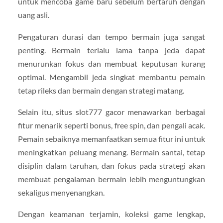
untuk mencoba game baru sebelum bertaruh dengan
uang asli.
Pengaturan durasi dan tempo bermain juga sangat
penting. Bermain terlalu lama tanpa jeda dapat
menurunkan fokus dan membuat keputusan kurang
optimal. Mengambil jeda singkat membantu pemain
tetap rileks dan bermain dengan strategi matang.
Selain itu, situs slot777 gacor menawarkan berbagai
fitur menarik seperti bonus, free spin, dan pengali acak.
Pemain sebaiknya memanfaatkan semua fitur ini untuk
meningkatkan peluang menang. Bermain santai, tetap
disiplin dalam taruhan, dan fokus pada strategi akan
membuat pengalaman bermain lebih menguntungkan
sekaligus menyenangkan.
Dengan keamanan terjamin, koleksi game lengkap,