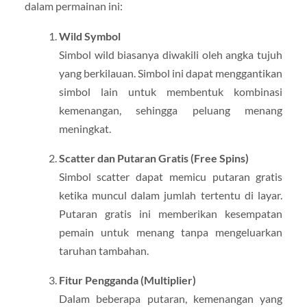
dalam permainan ini:
Wild Symbol
Simbol wild biasanya diwakili oleh angka tujuh
yang berkilauan. Simbol ini dapat menggantikan
simbol lain untuk membentuk kombinasi
kemenangan, sehingga peluang menang
meningkat.
Scatter dan Putaran Gratis (Free Spins)
Simbol scatter dapat memicu putaran gratis
ketika muncul dalam jumlah tertentu di layar.
Putaran gratis ini memberikan kesempatan
pemain untuk menang tanpa mengeluarkan
taruhan tambahan.
Fitur Pengganda (Multiplier)
Dalam beberapa putaran, kemenangan yang