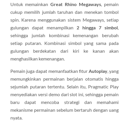
Untuk memainkan
Great Rhino Megaways
, pemain
cukup memilih jumlah taruhan dan menekan tombol
spin. Karena menggunakan sistem Megaways, setiap
gulungan dapat menampilkan
2 hingga 7 simbol
,
sehingga jumlah kombinasi kemenangan berubah
setiap putaran. Kombinasi simbol yang sama pada
gulungan berdekatan dari kiri ke kanan akan
menghasilkan kemenangan.
Pemain juga dapat memanfaatkan fitur
Autoplay
, yang
memungkinkan permainan berjalan otomatis hingga
sejumlah putaran tertentu. Selain itu, Pragmatic Play
menyediakan versi demo dari slot ini, sehingga pemain
baru dapat mencoba strategi dan memahami
mekanisme permainan sebelum bertaruh dengan uang
nyata.