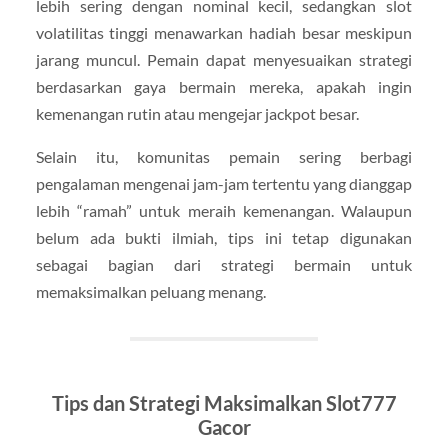
lebih sering dengan nominal kecil, sedangkan slot
volatilitas tinggi menawarkan hadiah besar meskipun
jarang muncul. Pemain dapat menyesuaikan strategi
berdasarkan gaya bermain mereka, apakah ingin
kemenangan rutin atau mengejar jackpot besar.
Selain itu, komunitas pemain sering berbagi
pengalaman mengenai jam-jam tertentu yang dianggap
lebih “ramah” untuk meraih kemenangan. Walaupun
belum ada bukti ilmiah, tips ini tetap digunakan
sebagai bagian dari strategi bermain untuk
memaksimalkan peluang menang.
Tips dan Strategi Maksimalkan Slot777
Gacor