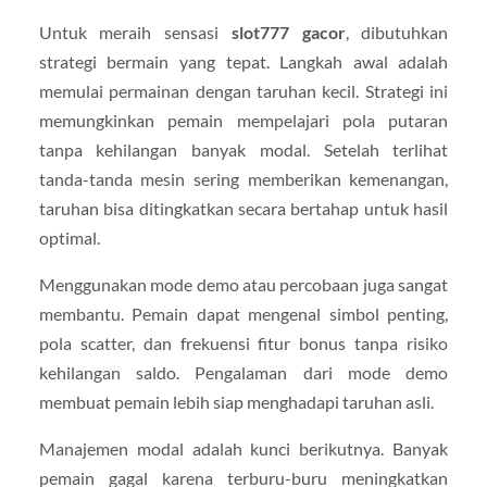
Untuk meraih sensasi
slot777 gacor
, dibutuhkan
strategi bermain yang tepat. Langkah awal adalah
memulai permainan dengan taruhan kecil. Strategi ini
memungkinkan pemain mempelajari pola putaran
tanpa kehilangan banyak modal. Setelah terlihat
tanda-tanda mesin sering memberikan kemenangan,
taruhan bisa ditingkatkan secara bertahap untuk hasil
optimal.
Menggunakan mode demo atau percobaan juga sangat
membantu. Pemain dapat mengenal simbol penting,
pola scatter, dan frekuensi fitur bonus tanpa risiko
kehilangan saldo. Pengalaman dari mode demo
membuat pemain lebih siap menghadapi taruhan asli.
Manajemen modal adalah kunci berikutnya. Banyak
pemain gagal karena terburu-buru meningkatkan