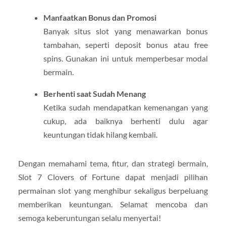
Manfaatkan Bonus dan Promosi
Banyak situs slot yang menawarkan bonus
tambahan, seperti deposit bonus atau free
spins. Gunakan ini untuk memperbesar modal
bermain.
Berhenti saat Sudah Menang
Ketika sudah mendapatkan kemenangan yang
cukup, ada baiknya berhenti dulu agar
keuntungan tidak hilang kembali.
Dengan memahami tema, fitur, dan strategi bermain,
Slot 7 Clovers of Fortune dapat menjadi pilihan
permainan slot yang menghibur sekaligus berpeluang
memberikan keuntungan. Selamat mencoba dan
semoga keberuntungan selalu menyertai!