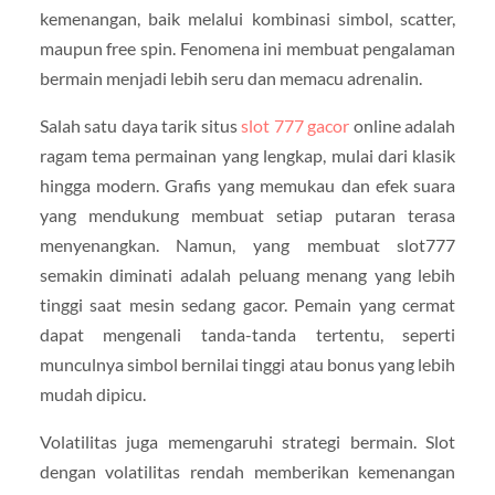
kemenangan, baik melalui kombinasi simbol, scatter,
maupun free spin. Fenomena ini membuat pengalaman
bermain menjadi lebih seru dan memacu adrenalin.
Salah satu daya tarik situs
slot 777 gacor
online adalah
ragam tema permainan yang lengkap, mulai dari klasik
hingga modern. Grafis yang memukau dan efek suara
yang mendukung membuat setiap putaran terasa
menyenangkan. Namun, yang membuat slot777
semakin diminati adalah peluang menang yang lebih
tinggi saat mesin sedang gacor. Pemain yang cermat
dapat mengenali tanda-tanda tertentu, seperti
munculnya simbol bernilai tinggi atau bonus yang lebih
mudah dipicu.
Volatilitas juga memengaruhi strategi bermain. Slot
dengan volatilitas rendah memberikan kemenangan