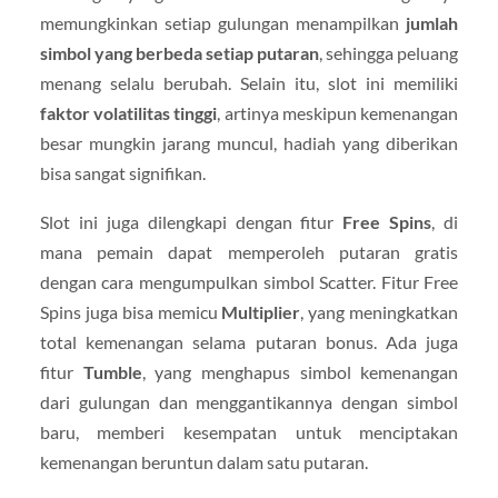
memungkinkan setiap gulungan menampilkan
jumlah
simbol yang berbeda setiap putaran
, sehingga peluang
menang selalu berubah. Selain itu, slot ini memiliki
faktor volatilitas tinggi
, artinya meskipun kemenangan
besar mungkin jarang muncul, hadiah yang diberikan
bisa sangat signifikan.
Slot ini juga dilengkapi dengan fitur
Free Spins
, di
mana pemain dapat memperoleh putaran gratis
dengan cara mengumpulkan simbol Scatter. Fitur Free
Spins juga bisa memicu
Multiplier
, yang meningkatkan
total kemenangan selama putaran bonus. Ada juga
fitur
Tumble
, yang menghapus simbol kemenangan
dari gulungan dan menggantikannya dengan simbol
baru, memberi kesempatan untuk menciptakan
kemenangan beruntun dalam satu putaran.