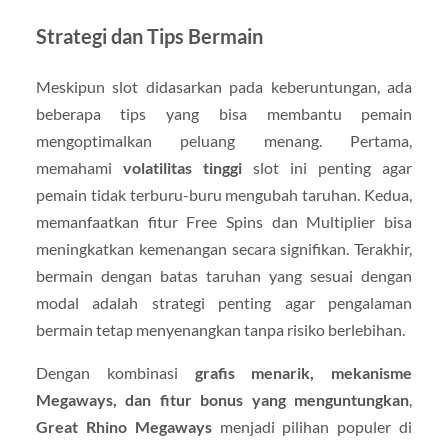
Strategi dan Tips Bermain
Meskipun slot didasarkan pada keberuntungan, ada
beberapa tips yang bisa membantu pemain
mengoptimalkan peluang menang. Pertama,
memahami
volatilitas tinggi
slot ini penting agar
pemain tidak terburu-buru mengubah taruhan. Kedua,
memanfaatkan fitur Free Spins dan Multiplier bisa
meningkatkan kemenangan secara signifikan. Terakhir,
bermain dengan batas taruhan yang sesuai dengan
modal adalah strategi penting agar pengalaman
bermain tetap menyenangkan tanpa risiko berlebihan.
Dengan kombinasi
grafis menarik, mekanisme
Megaways, dan fitur bonus yang menguntungkan
,
Great Rhino Megaways
menjadi pilihan populer di