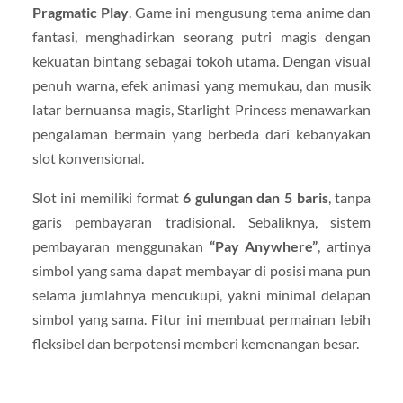
Pragmatic Play
. Game ini mengusung tema anime dan
fantasi, menghadirkan seorang putri magis dengan
kekuatan bintang sebagai tokoh utama. Dengan visual
penuh warna, efek animasi yang memukau, dan musik
latar bernuansa magis, Starlight Princess menawarkan
pengalaman bermain yang berbeda dari kebanyakan
slot konvensional.
Slot ini memiliki format
6 gulungan dan 5 baris
, tanpa
garis pembayaran tradisional. Sebaliknya, sistem
pembayaran menggunakan
“Pay Anywhere”
, artinya
simbol yang sama dapat membayar di posisi mana pun
selama jumlahnya mencukupi, yakni minimal delapan
simbol yang sama. Fitur ini membuat permainan lebih
fleksibel dan berpotensi memberi kemenangan besar.