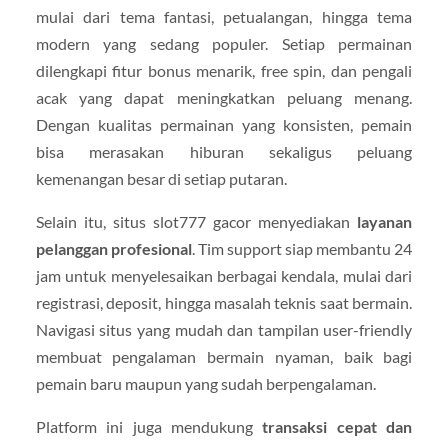
mulai dari tema fantasi, petualangan, hingga tema
modern yang sedang populer. Setiap permainan
dilengkapi fitur bonus menarik, free spin, dan pengali
acak yang dapat meningkatkan peluang menang.
Dengan kualitas permainan yang konsisten, pemain
bisa merasakan hiburan sekaligus peluang
kemenangan besar di setiap putaran.
Selain itu, situs slot777 gacor menyediakan
layanan
pelanggan profesional
. Tim support siap membantu 24
jam untuk menyelesaikan berbagai kendala, mulai dari
registrasi, deposit, hingga masalah teknis saat bermain.
Navigasi situs yang mudah dan tampilan user-friendly
membuat pengalaman bermain nyaman, baik bagi
pemain baru maupun yang sudah berpengalaman.
Platform ini juga mendukung
transaksi cepat dan