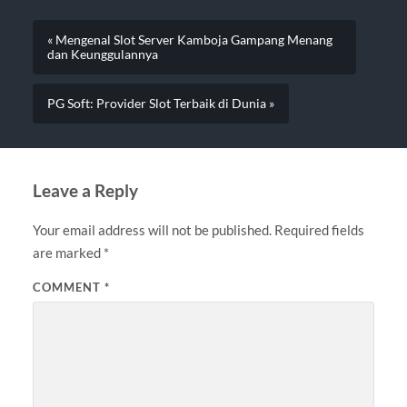
« Mengenal Slot Server Kamboja Gampang Menang
dan Keunggulannya
PG Soft: Provider Slot Terbaik di Dunia »
Leave a Reply
Your email address will not be published.
Required fields
are marked
*
COMMENT
*