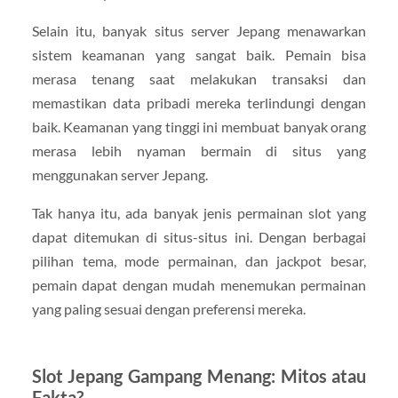
Selain itu, banyak situs server Jepang menawarkan
sistem keamanan yang sangat baik. Pemain bisa
merasa tenang saat melakukan transaksi dan
memastikan data pribadi mereka terlindungi dengan
baik. Keamanan yang tinggi ini membuat banyak orang
merasa lebih nyaman bermain di situs yang
menggunakan server Jepang.
Tak hanya itu, ada banyak jenis permainan slot yang
dapat ditemukan di situs-situs ini. Dengan berbagai
pilihan tema, mode permainan, dan jackpot besar,
pemain dapat dengan mudah menemukan permainan
yang paling sesuai dengan preferensi mereka.
Slot Jepang Gampang Menang: Mitos atau
Fakta?