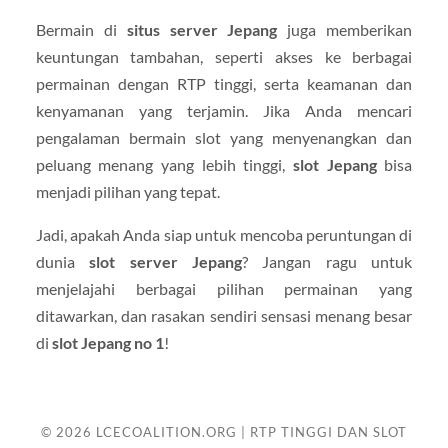
Bermain di
situs server Jepang
juga memberikan
keuntungan tambahan, seperti akses ke berbagai
permainan dengan RTP tinggi, serta keamanan dan
kenyamanan yang terjamin. Jika Anda mencari
pengalaman bermain slot yang menyenangkan dan
peluang menang yang lebih tinggi,
slot Jepang
bisa
menjadi pilihan yang tepat.
Jadi, apakah Anda siap untuk mencoba peruntungan di
dunia
slot server Jepang
? Jangan ragu untuk
menjelajahi berbagai pilihan permainan yang
ditawarkan, dan rasakan sendiri sensasi menang besar
di
slot Jepang no 1
!
© 2026
LCECOALITION.ORG | RTP TINGGI DAN SLOT