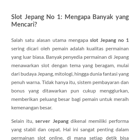
Slot Jepang No 1: Mengapa Banyak yang
Mencari?
Salah satu alasan utama mengapa
slot Jepang no 1
sering dicari oleh pemain adalah kualitas permainan
yang luar biasa. Banyak penyedia permainan di Jepang
menawarkan slot dengan tema yang beragam, mulai
dari budaya Jepang, mitologi, hingga dunia fantasi yang
penuh warna. Tidak hanya itu, sistem pembayaran dan
bonus yang ditawarkan pun cukup menggiurkan,
memberikan peluang besar bagi pemain untuk meraih
kemenangan besar.
Selain itu,
server Jepang
dikenal memiliki performa
yang stabil dan cepat. Hal ini sangat penting dalam
permainan slot online, di mana setiap detik bisa