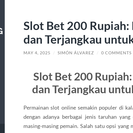
Slot Bet 200 Rupiah
G
dan Terjangkau untu
MAY 4, 2025
/
SIMÓN ÁLVAREZ
/
0 COMMENTS
Slot Bet 200 Rupia
dan Terjangkau unt
Permainan slot online semakin populer di ka
dengan adanya berbagai jenis taruhan yang
masing-masing pemain. Salah satu opsi yang 