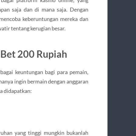
bagai platform kasino online, yang
an saja dan di mana saja. Dengan
a mencoba keberuntungan mereka dan
tir tentang kerugian besar.
 Bet 200 Rupiah
agai keuntungan bagi para pemain,
hanya ingin bermain dengan anggaran
sa didapatkan:
ruhan yang tinggi mungkin bukanlah