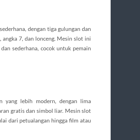
g sederhana, dengan tiga gulungan dan
 angka 7, dan lonceng. Mesin slot ini
dan sederhana, cocok untuk pemain
n yang lebih modern, dengan lima
ran gratis dan simbol liar. Mesin slot
lai dari petualangan hingga film atau