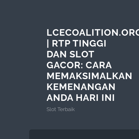
LCECOALITION.OR
| RTP TINGGI
DAN SLOT
GACOR: CARA
MEMAKSIMALKAN
KEMENANGAN
ANDA HARI INI
Slot Terbaik