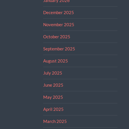
January 2026
December 2025
November 2025
October 2025
September 2025
August 2025
July 2025
June 2025
May 2025
April 2025
March 2025