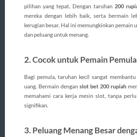
pilihan yang tepat. Dengan taruhan
200 rupi
mereka dengan lebih baik, serta bermain l
kerugian besar. Hal ini memungkinkan pemain 
dan peluang untuk menang.
2.
Cocok untuk Pemain Pemula
Bagi pemula, taruhan kecil sangat membantu 
uang. Bermain dengan
slot bet 200 rupiah
mem
memahami cara kerja mesin slot, tanpa per
signifikan.
3.
Peluang Menang Besar denga