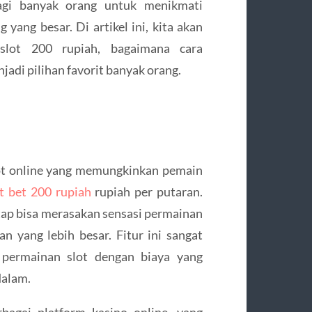
agi banyak orang untuk menikmati
yang besar. Di artikel ini, kita akan
lot 200 rupiah, bagaimana cara
di pilihan favorit banyak orang.
ot online yang memungkinkan pemain
ot bet 200 rupiah
rupiah per putaran.
etap bisa merasakan sensasi permainan
n yang lebih besar. Fitur ini sangat
 permainan slot dengan biaya yang
dalam.