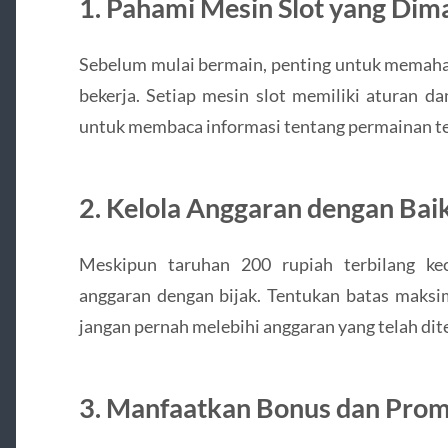
1.
Pahami Mesin Slot yang Dim
Sebelum mulai bermain, penting untuk memaham
bekerja. Setiap mesin slot memiliki aturan da
untuk membaca informasi tentang permainan te
2.
Kelola Anggaran dengan Bai
Meskipun taruhan 200 rupiah terbilang kec
anggaran dengan bijak. Tentukan batas maksi
jangan pernah melebihi anggaran yang telah dit
3.
Manfaatkan Bonus dan Prom