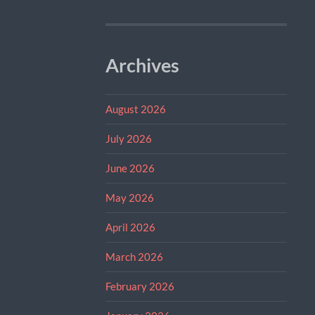
Archives
August 2026
July 2026
June 2026
May 2026
April 2026
March 2026
February 2026