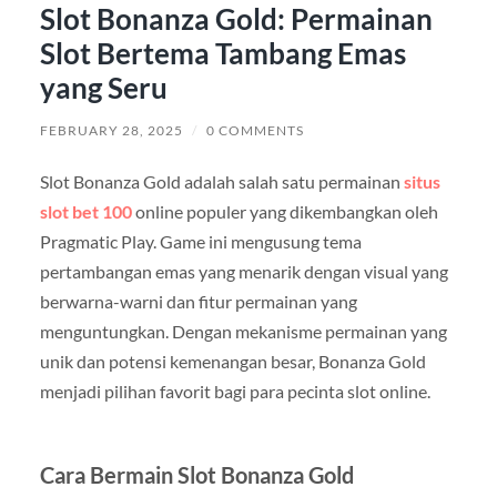
Slot Bonanza Gold: Permainan
Slot Bertema Tambang Emas
yang Seru
FEBRUARY 28, 2025
/
0 COMMENTS
Slot Bonanza Gold adalah salah satu permainan
situs
slot bet 100
online populer yang dikembangkan oleh
Pragmatic Play. Game ini mengusung tema
pertambangan emas yang menarik dengan visual yang
berwarna-warni dan fitur permainan yang
menguntungkan. Dengan mekanisme permainan yang
unik dan potensi kemenangan besar, Bonanza Gold
menjadi pilihan favorit bagi para pecinta slot online.
Cara Bermain Slot Bonanza Gold