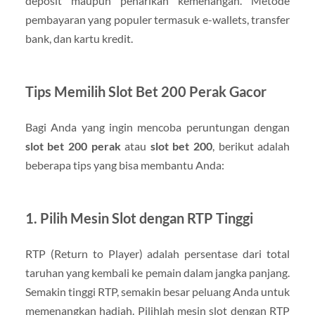
deposit maupun penarikan kemenangan. Metode
pembayaran yang populer termasuk e-wallets, transfer
bank, dan kartu kredit.
Tips Memilih Slot Bet 200 Perak Gacor
Bagi Anda yang ingin mencoba peruntungan dengan
slot bet 200 perak
atau
slot bet 200
, berikut adalah
beberapa tips yang bisa membantu Anda:
1.
Pilih Mesin Slot dengan RTP Tinggi
RTP (Return to Player) adalah persentase dari total
taruhan yang kembali ke pemain dalam jangka panjang.
Semakin tinggi RTP, semakin besar peluang Anda untuk
memenangkan hadiah. Pilihlah mesin slot dengan RTP