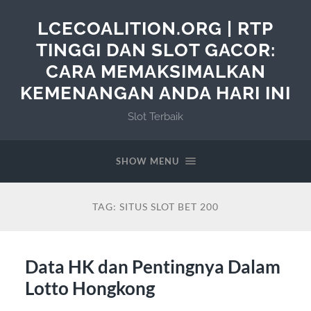
LCECOALITION.ORG | RTP
TINGGI DAN SLOT GACOR:
CARA MEMAKSIMALKAN
KEMENANGAN ANDA HARI INI
Slot Terbaik
SHOW MENU
TAG:
SITUS SLOT BET 200
Data HK dan Pentingnya Dalam
Lotto Hongkong