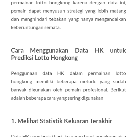
permainan lotto hongkong karena dengan data ini,
pemain dapat menyusun strategi yang lebih matang
dan menghindari tebakan yang hanya mengandalkan
keberuntungan semata.
Cara Menggunakan Data HK untuk
Prediksi Lotto Hongkong
Penggunaan data HK dalam permainan lotto
hongkong memiliki beberapa metode yang sudah
banyak digunakan oleh pemain profesional. Berikut
adalah beberapa cara yang sering digunakan:
1. Melihat Statistik Keluaran Terakhir
Data HK yang berisi hasil keluaran togel hongkong bisa