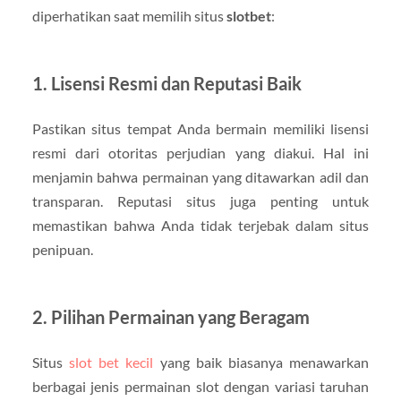
diperhatikan saat memilih situs
slotbet
:
1.
Lisensi Resmi dan Reputasi Baik
Pastikan situs tempat Anda bermain memiliki lisensi
resmi dari otoritas perjudian yang diakui. Hal ini
menjamin bahwa permainan yang ditawarkan adil dan
transparan. Reputasi situs juga penting untuk
memastikan bahwa Anda tidak terjebak dalam situs
penipuan.
2.
Pilihan Permainan yang Beragam
Situs
slot bet kecil
yang baik biasanya menawarkan
berbagai jenis permainan slot dengan variasi taruhan