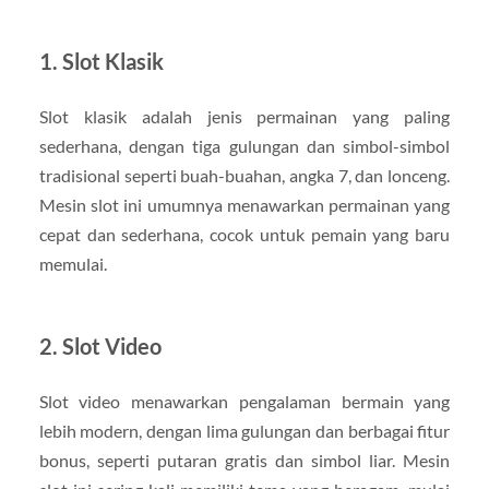
1.
Slot Klasik
Slot klasik adalah jenis permainan yang paling
sederhana, dengan tiga gulungan dan simbol-simbol
tradisional seperti buah-buahan, angka 7, dan lonceng.
Mesin slot ini umumnya menawarkan permainan yang
cepat dan sederhana, cocok untuk pemain yang baru
memulai.
2.
Slot Video
Slot video menawarkan pengalaman bermain yang
lebih modern, dengan lima gulungan dan berbagai fitur
bonus, seperti putaran gratis dan simbol liar. Mesin