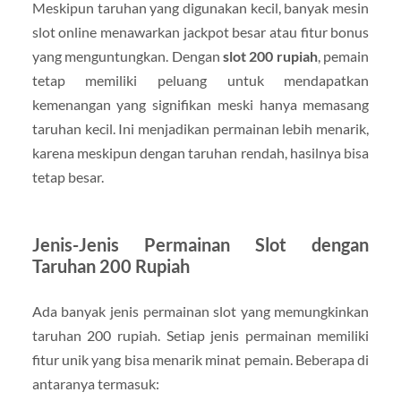
Meskipun taruhan yang digunakan kecil, banyak mesin
slot online menawarkan jackpot besar atau fitur bonus
yang menguntungkan. Dengan
slot 200 rupiah
, pemain
tetap memiliki peluang untuk mendapatkan
kemenangan yang signifikan meski hanya memasang
taruhan kecil. Ini menjadikan permainan lebih menarik,
karena meskipun dengan taruhan rendah, hasilnya bisa
tetap besar.
Jenis-Jenis Permainan Slot dengan
Taruhan 200 Rupiah
Ada banyak jenis permainan slot yang memungkinkan
taruhan 200 rupiah. Setiap jenis permainan memiliki
fitur unik yang bisa menarik minat pemain. Beberapa di
antaranya termasuk: