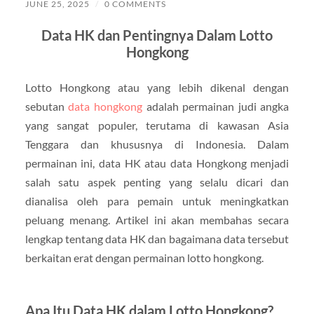
JUNE 25, 2025
/
0 COMMENTS
Data HK dan Pentingnya Dalam Lotto
Hongkong
Lotto Hongkong atau yang lebih dikenal dengan
sebutan
data hongkong
adalah permainan judi angka
yang sangat populer, terutama di kawasan Asia
Tenggara dan khususnya di Indonesia. Dalam
permainan ini, data HK atau data Hongkong menjadi
salah satu aspek penting yang selalu dicari dan
dianalisa oleh para pemain untuk meningkatkan
peluang menang. Artikel ini akan membahas secara
lengkap tentang data HK dan bagaimana data tersebut
berkaitan erat dengan permainan lotto hongkong.
Apa Itu Data HK dalam Lotto Hongkong?