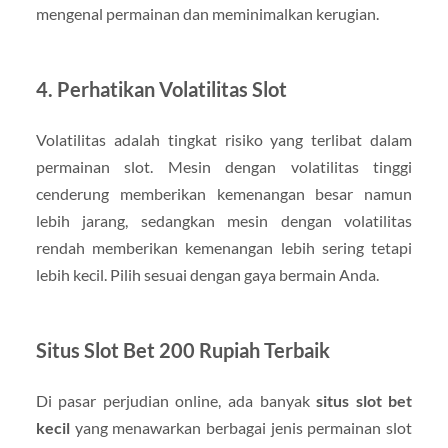
mengenal permainan dan meminimalkan kerugian.
4.
Perhatikan Volatilitas Slot
Volatilitas adalah tingkat risiko yang terlibat dalam
permainan slot. Mesin dengan volatilitas tinggi
cenderung memberikan kemenangan besar namun
lebih jarang, sedangkan mesin dengan volatilitas
rendah memberikan kemenangan lebih sering tetapi
lebih kecil. Pilih sesuai dengan gaya bermain Anda.
Situs Slot Bet 200 Rupiah Terbaik
Di pasar perjudian online, ada banyak
situs slot bet
kecil
yang menawarkan berbagai jenis permainan slot