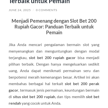
Terbaik untuk Pemain
JUNE 24, 2025
/
0 COMMENTS
Menjadi Pemenang dengan Slot Bet 200
Rupiah Gacor: Panduan Terbaik untuk
Pemain
Jika Anda mencari pengalaman bermain slot yang
menyenangkan dan menguntungkan dengan modal
terjangkau,
slot bet 200 rupiah gacor
bisa menjadi
pilihan terbaik. Dengan hanya mengeluarkan sedikit
uang, Anda dapat menikmati permainan seru dan
berpotensi meraih kemenangan besar. Artikel ini akan
membahas berbagai hal terkait
slot bet 200 perak
gacor
, termasuk jenis permainan, keuntungan bermain
di
situs slot bet 200 rupiah
, dan tips memilih
slot bet
rendah
yang cocok untuk Anda.