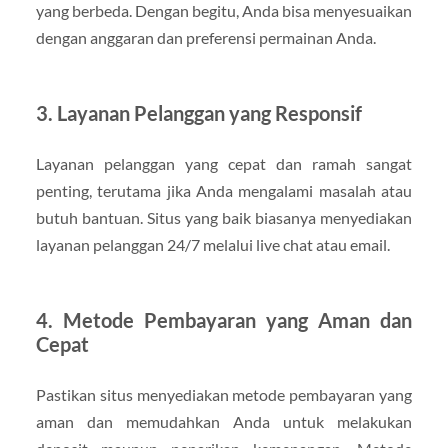
yang berbeda. Dengan begitu, Anda bisa menyesuaikan
dengan anggaran dan preferensi permainan Anda.
3.
Layanan Pelanggan yang Responsif
Layanan pelanggan yang cepat dan ramah sangat
penting, terutama jika Anda mengalami masalah atau
butuh bantuan. Situs yang baik biasanya menyediakan
layanan pelanggan 24/7 melalui live chat atau email.
4.
Metode Pembayaran yang Aman dan
Cepat
Pastikan situs menyediakan metode pembayaran yang
aman dan memudahkan Anda untuk melakukan