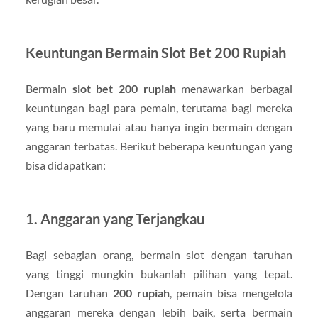
Keuntungan Bermain Slot Bet 200 Rupiah
Bermain
slot bet 200 rupiah
menawarkan berbagai
keuntungan bagi para pemain, terutama bagi mereka
yang baru memulai atau hanya ingin bermain dengan
anggaran terbatas. Berikut beberapa keuntungan yang
bisa didapatkan:
1.
Anggaran yang Terjangkau
Bagi sebagian orang, bermain slot dengan taruhan
yang tinggi mungkin bukanlah pilihan yang tepat.
Dengan taruhan
200 rupiah
, pemain bisa mengelola
anggaran mereka dengan lebih baik, serta bermain