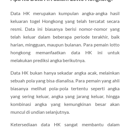
Data HK merupakan kumpulan angka-angka hasil
keluaran togel Hongkong yang telah tercatat secara
resmi. Data ini biasanya berisi nomor-nomor yang
telah keluar dalam beberapa periode terakhir, baik
harian, mingguan, maupun bulanan. Para pemain lotto
hongkong memanfaatkan data HK ini untuk
melakukan prediksi angka berikutnya.
Data HK bukan hanya sekadar angka acak, melainkan
sebuah pola yang bisa dianalisa. Para pemain yang ahli
biasanya melihat pola-pola tertentu seperti angka
yang sering keluar, angka yang jarang keluar, hingga
kombinasi angka yang kemungkinan besar akan
muncul di undian selanjutnya.
Ketersediaan data HK sangat membantu dalam