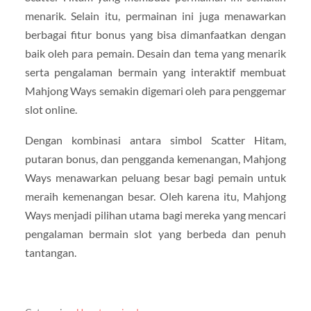
menarik. Selain itu, permainan ini juga menawarkan
berbagai fitur bonus yang bisa dimanfaatkan dengan
baik oleh para pemain. Desain dan tema yang menarik
serta pengalaman bermain yang interaktif membuat
Mahjong Ways semakin digemari oleh para penggemar
slot online.
Dengan kombinasi antara simbol Scatter Hitam,
putaran bonus, dan pengganda kemenangan, Mahjong
Ways menawarkan peluang besar bagi pemain untuk
meraih kemenangan besar. Oleh karena itu, Mahjong
Ways menjadi pilihan utama bagi mereka yang mencari
pengalaman bermain slot yang berbeda dan penuh
tantangan.