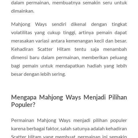
dalam permainan, membuatnya semakin seru untuk
dimainkan.
Mahjong Ways sendiri dikenal dengan tingkat
volatilitas yang cukup tinggi, artinya pemain dapat
merasakan variasi antara kemenangan kecil dan besar.
Kehadiran Scatter Hitam tentu saja menambah
dimensi baru dalam permainan, memberikan peluang
bagi pemain untuk mendapatkan hadiah yang lebih
besar dengan lebih sering.
Mengapa Mahjong Ways Menjadi Pilihan
Populer?
Permainan Mahjong Ways menjadi pilihan populer
karena berbagai faktor, salah satunya adalah kehadiran
Scatter Hitam yang membuat permainan ini semakin