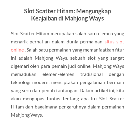
Slot Scatter Hitam: Mengungkap
Keajaiban di Mahjong Ways
Slot Scatter Hitam merupakan salah satu elemen yang
menarik perhatian dalam dunia permainan
situs slot
online
. Salah satu permainan yang memanfaatkan fitur
ini adalah Mahjong Ways, sebuah slot yang sangat
digemari oleh para pemain judi online. Mahjong Ways
memadukan elemen-elemen tradisional dengan
teknologi modern, menciptakan pengalaman bermain
yang seru dan penuh tantangan. Dalam artikel ini, kita
akan mengupas tuntas tentang apa itu Slot Scatter
Hitam dan bagaimana pengaruhnya dalam permainan
Mahjong Ways.