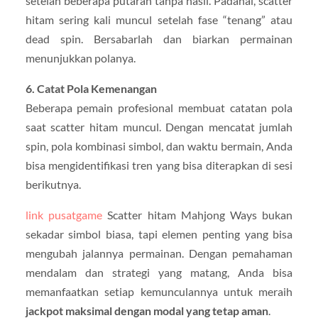
setelah beberapa putaran tanpa hasil. Padahal, scatter
hitam sering kali muncul setelah fase “tenang” atau
dead spin. Bersabarlah dan biarkan permainan
menunjukkan polanya.
6. Catat Pola Kemenangan
Beberapa pemain profesional membuat catatan pola
saat scatter hitam muncul. Dengan mencatat jumlah
spin, pola kombinasi simbol, dan waktu bermain, Anda
bisa mengidentifikasi tren yang bisa diterapkan di sesi
berikutnya.
link pusatgame
Scatter hitam Mahjong Ways bukan
sekadar simbol biasa, tapi elemen penting yang bisa
mengubah jalannya permainan. Dengan pemahaman
mendalam dan strategi yang matang, Anda bisa
memanfaatkan setiap kemunculannya untuk meraih
jackpot maksimal dengan modal yang tetap aman
.