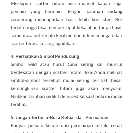
Meskipun scatter hitam bisa muncul kapan saja,
pemain yang bermain dengan
taruhan sedang
cenderung mendapatkan hasil lebih konsisten. Bet
terlalu tinggi bisa mempercepat kekalahan tanpa hasil,
sementara bet terlalu kecil membuat kemenangan dari
scatter terasa kurang signifikan.
4. Perhatikan Simbol Pendukung
Simbol wild atau huruf Cina sering kali muncul
berdekatan dengan scatter hitam. Jika Anda melihat
simbol-simbol tersebut mulai sering terlihat, besar
kemungkinan scatter hitam juga akan menyusul.
Naikkan taruhan sedikit demi sedikit saat pola ini mulai
terlihat.
5. Jangan Terburu-Buru Keluar dari Permainan
Banyak pemain keluar dari permainan terlalu cepat