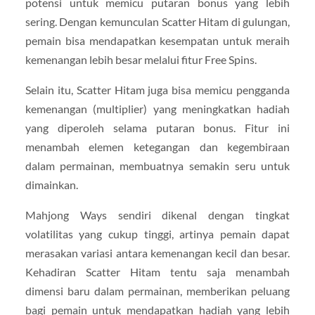
potensi untuk memicu putaran bonus yang lebih
sering. Dengan kemunculan Scatter Hitam di gulungan,
pemain bisa mendapatkan kesempatan untuk meraih
kemenangan lebih besar melalui fitur Free Spins.
Selain itu, Scatter Hitam juga bisa memicu pengganda
kemenangan (multiplier) yang meningkatkan hadiah
yang diperoleh selama putaran bonus. Fitur ini
menambah elemen ketegangan dan kegembiraan
dalam permainan, membuatnya semakin seru untuk
dimainkan.
Mahjong Ways sendiri dikenal dengan tingkat
volatilitas yang cukup tinggi, artinya pemain dapat
merasakan variasi antara kemenangan kecil dan besar.
Kehadiran Scatter Hitam tentu saja menambah
dimensi baru dalam permainan, memberikan peluang
bagi pemain untuk mendapatkan hadiah yang lebih