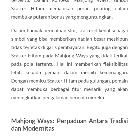
Scatter Hitam memainkan peran penting dalam
membuka putaran bonus yang menguntungkan.
Dalam banyak permainan slot, scatter dikenal sebagai
simbol yang bisa memberikan hadiah besar meskipun
tidak terletak di garis pembayaran. Begitu juga dengan
Scatter Hitam pada Mahjong Ways yang tidak terikat
pada pola tertentu. Hal ini memberikan fleksibilitas
lebih kepada pemain dalam meraih kemenangan.
Dengan memicu Scatter Hitam pada gulungan, pemain
dapat membuka berbagai fitur menarik yang akan
meningkatkan pengalaman bermain mereka.
Mahjong Ways: Perpaduan Antara Tradisi
dan Modernitas