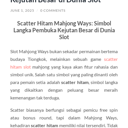
JUNE 1, 2025
/
0 COMMENTS
Scatter Hitam Mahjong Ways: Simbol
Langka Pembuka Kejutan Besar di Dunia
Slot
Slot Mahjong Ways bukan sekadar permainan bertema
budaya Tiongkok, melainkan sebuah game
scatter
hitam slot
mahjong yang kaya akan fitur rahasia dan
simbol unik. Salah satu simbol yang paling dinanti oleh
para pemain setia adalah
scatter hitam
, simbol langka
yang dikaitkan dengan peluang besar meraih
kemenangan tak terduga.
Scatter biasanya berfungsi sebagai pemicu free spin
atau bonus round, tapi dalam Mahjong Ways,
kehadiran
scatter hitam
memiliki nilai tersendiri. Tidak