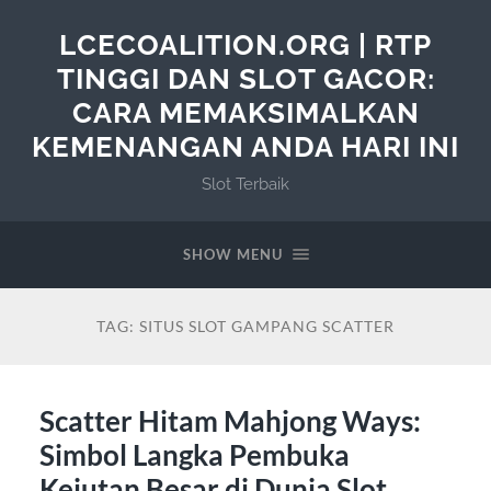
LCECOALITION.ORG | RTP
TINGGI DAN SLOT GACOR:
CARA MEMAKSIMALKAN
KEMENANGAN ANDA HARI INI
Slot Terbaik
SHOW MENU
TAG:
SITUS SLOT GAMPANG SCATTER
Scatter Hitam Mahjong Ways:
Simbol Langka Pembuka
Kejutan Besar di Dunia Slot