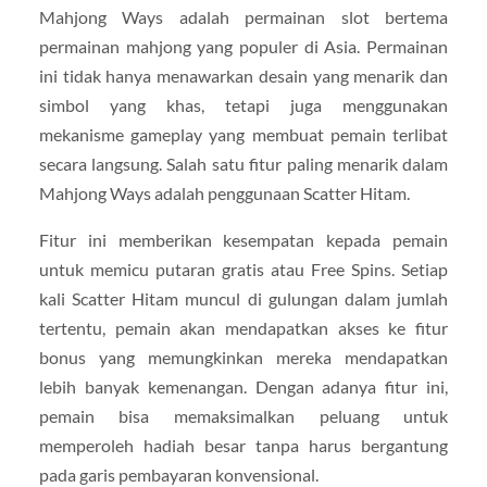
Mahjong Ways adalah permainan slot bertema
permainan mahjong yang populer di Asia. Permainan
ini tidak hanya menawarkan desain yang menarik dan
simbol yang khas, tetapi juga menggunakan
mekanisme gameplay yang membuat pemain terlibat
secara langsung. Salah satu fitur paling menarik dalam
Mahjong Ways adalah penggunaan Scatter Hitam.
Fitur ini memberikan kesempatan kepada pemain
untuk memicu putaran gratis atau Free Spins. Setiap
kali Scatter Hitam muncul di gulungan dalam jumlah
tertentu, pemain akan mendapatkan akses ke fitur
bonus yang memungkinkan mereka mendapatkan
lebih banyak kemenangan. Dengan adanya fitur ini,
pemain bisa memaksimalkan peluang untuk
memperoleh hadiah besar tanpa harus bergantung
pada garis pembayaran konvensional.