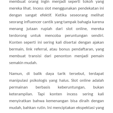
membuat orang ingin menjadi seperti tokoh yang
mereka lihat. Incess slot menggunakan pendekatan ini
dengan sangat efektif. Ketika seseorang melihat
seorang influencer cantik yang tampak bahagia karena
menang jutaan rupiah dari slot online, mereka
terdorong untuk mencoba peruntungan sendiri.
Konten seperti ini sering kali disertai dengan ajakan
bermain, link referral, atau bonus pendaftaran, yang
membuat transisi dari penonton menjadi pemain
semakin mudah.
Namun, di balik daya tarik tersebut, terdapat
manipulasi psikologis yang halus. Slot online adalah
permainan berbasis keberuntungan, bukan
keterampilan. Tapi konten incess sering kali
menyiratkan bahwa kemenangan bisa diraih dengan
mudah, bahkan rutin. Ini menciptakan ekspektasi yang