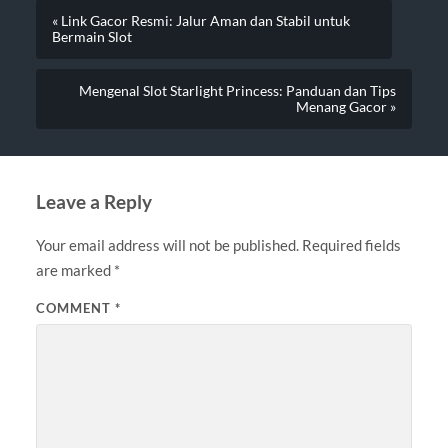
« Link Gacor Resmi: Jalur Aman dan Stabil untuk
Bermain Slot
Mengenal Slot Starlight Princess: Panduan dan Tips
Menang Gacor »
Leave a Reply
Your email address will not be published.
Required fields
are marked
*
COMMENT
*