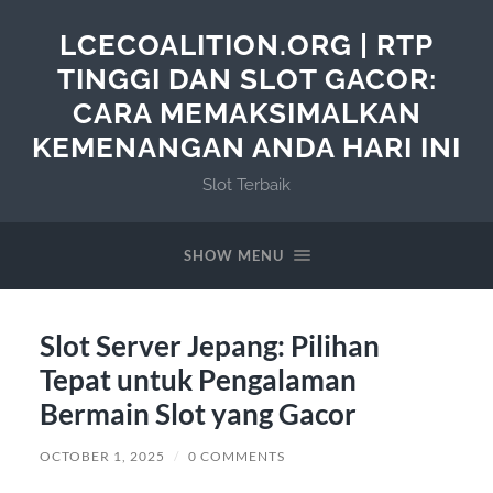
LCECOALITION.ORG | RTP
TINGGI DAN SLOT GACOR:
CARA MEMAKSIMALKAN
KEMENANGAN ANDA HARI INI
Slot Terbaik
SHOW MENU
Slot Server Jepang: Pilihan
Tepat untuk Pengalaman
Bermain Slot yang Gacor
OCTOBER 1, 2025
/
0 COMMENTS