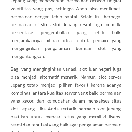
Jepang yang menawarkan permainan dengan tingkat
volatilitas yang pas, sehingga Anda bisa menikmati
permainan dengan lebih santai. Selain itu, berbagai
permainan di situs slot Jepang resmi juga memiliki
persentase pengembalian yang lebih baik,
menjadikannya pilihan ideal untuk pemain yang
menginginkan pengalaman bermain slot yang
menguntungkan.
Bagi yang menginginkan variasi, slot luar negeri juga
bisa menjadi alternatif menarik. Namun, slot server
Jepang tetap menjadi pilihan favorit karena adanya
kombinasi antara kualitas server yang baik, permainan
yang gacor, dan kemudahan dalam mengakses situs
slot Jepang. Jika Anda tertarik bermain slot jepang,
pastikan untuk mencari situs yang memiliki lisensi
resmi dan reputasi yang baik agar pengalaman bermain