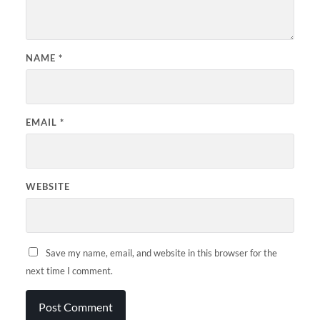
NAME
*
EMAIL
*
WEBSITE
Save my name, email, and website in this browser for the
next time I comment.