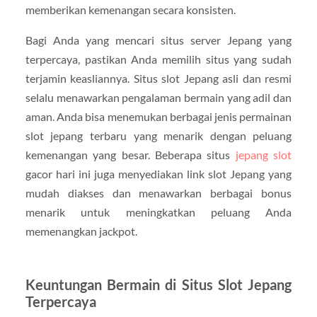
memberikan kemenangan secara konsisten.
Bagi Anda yang mencari situs server Jepang yang
terpercaya, pastikan Anda memilih situs yang sudah
terjamin keasliannya. Situs slot Jepang asli dan resmi
selalu menawarkan pengalaman bermain yang adil dan
aman. Anda bisa menemukan berbagai jenis permainan
slot jepang terbaru yang menarik dengan peluang
kemenangan yang besar. Beberapa situs
jepang slot
gacor hari ini juga menyediakan link slot Jepang yang
mudah diakses dan menawarkan berbagai bonus
menarik untuk meningkatkan peluang Anda
memenangkan jackpot.
Keuntungan Bermain di Situs Slot Jepang
Terpercaya