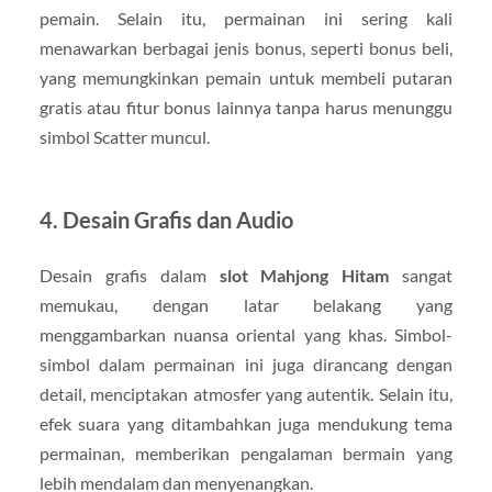
pemain. Selain itu, permainan ini sering kali
menawarkan berbagai jenis bonus, seperti bonus beli,
yang memungkinkan pemain untuk membeli putaran
gratis atau fitur bonus lainnya tanpa harus menunggu
simbol Scatter muncul.
4. Desain Grafis dan Audio
Desain grafis dalam
slot Mahjong Hitam
sangat
memukau, dengan latar belakang yang
menggambarkan nuansa oriental yang khas. Simbol-
simbol dalam permainan ini juga dirancang dengan
detail, menciptakan atmosfer yang autentik. Selain itu,
efek suara yang ditambahkan juga mendukung tema
permainan, memberikan pengalaman bermain yang
lebih mendalam dan menyenangkan.