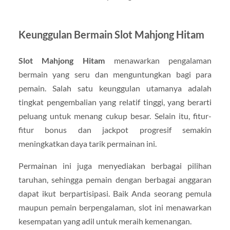
Keunggulan Bermain Slot Mahjong Hitam
Slot Mahjong Hitam
menawarkan pengalaman
bermain yang seru dan menguntungkan bagi para
pemain. Salah satu keunggulan utamanya adalah
tingkat pengembalian yang relatif tinggi, yang berarti
peluang untuk menang cukup besar. Selain itu, fitur-
fitur bonus dan jackpot progresif semakin
meningkatkan daya tarik permainan ini.
Permainan ini juga menyediakan berbagai pilihan
taruhan, sehingga pemain dengan berbagai anggaran
dapat ikut berpartisipasi. Baik Anda seorang pemula
maupun pemain berpengalaman, slot ini menawarkan
kesempatan yang adil untuk meraih kemenangan.