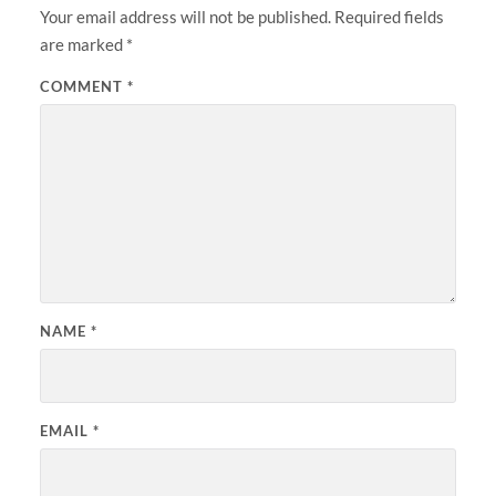
Your email address will not be published.
Required fields
are marked
*
COMMENT
*
NAME
*
EMAIL
*