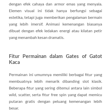
dengan efek cahaya dan armor emas yang menyala.
Elemen visual ini tidak hanya berfungsi sebagai
estetika, tetapi juga memberikan pengalaman bermain
yang lebih imersif. Animasi kemenangan biasanya
dibuat dengan efek ledakan energi atau kilatan petir
yang menambah kesan dramatis.
Fitur Permainan dalam Gates of Gatot
Kaca
Permainan ini umumnya memiliki berbagai fitur yang
membuatnya lebih menarik dibanding slot klasik.
Beberapa fitur yang sering ditemui antara lain simbol
wild, scatter, serta fitur free spin yang dapat memicu
putaran gratis dengan peluang kemenangan lebih
besar.