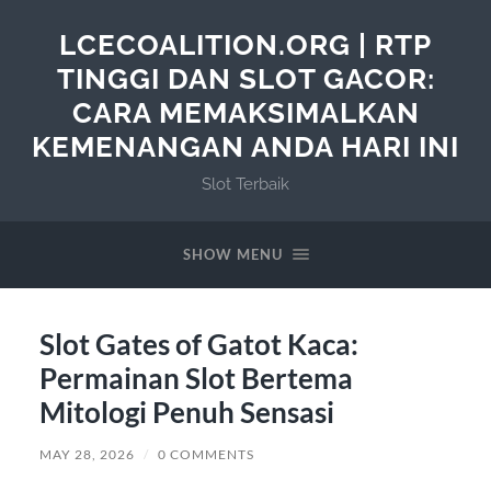
LCECOALITION.ORG | RTP
TINGGI DAN SLOT GACOR:
CARA MEMAKSIMALKAN
KEMENANGAN ANDA HARI INI
Slot Terbaik
SHOW MENU
Slot Gates of Gatot Kaca:
Permainan Slot Bertema
Mitologi Penuh Sensasi
MAY 28, 2026
/
0 COMMENTS