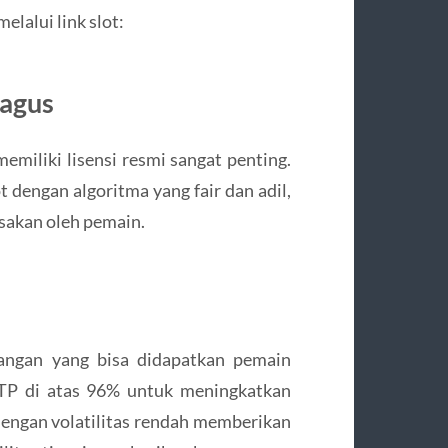
elalui link slot:
Bagus
emiliki lisensi resmi sangat penting.
 dengan algoritma yang fair dan adil,
sakan oleh pemain.
angan yang bisa didapatkan pemain
RTP di atas 96% untuk meningkatkan
 dengan volatilitas rendah memberikan