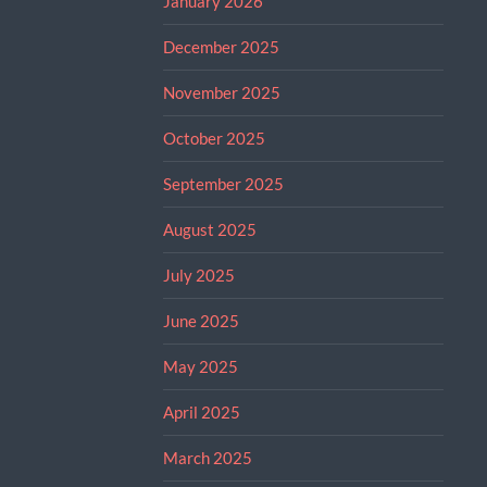
January 2026
December 2025
November 2025
October 2025
September 2025
August 2025
July 2025
June 2025
May 2025
April 2025
March 2025