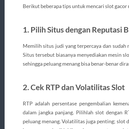
Berikut beberapa tips untuk mencari slot gacor m
1. Pilih Situs dengan Reputasi 
Memilih situs judi yang terpercaya dan sudah m
Situs tersebut biasanya menyediakan mesin slot
sehingga peluang menang bisa benar-benar dira
2. Cek RTP dan Volatilitas Slot
RTP adalah persentase pengembalian kemen
dalam jangka panjang. Pilihlah slot dengan 
peluang menang. Volatilitas juga penting; slot