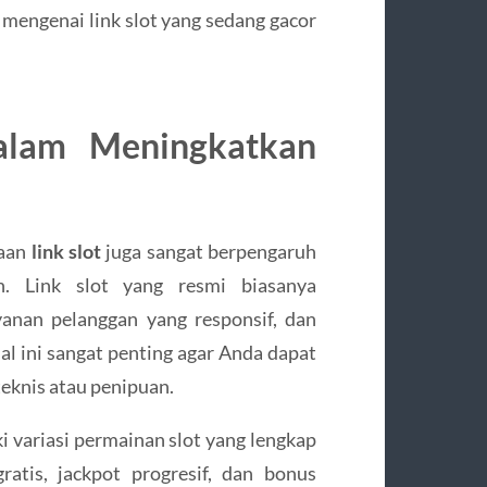
mengenai link slot yang sedang gacor
dalam Meningkatkan
naan
link slot
juga sangat berpengaruh
 Link slot yang resmi biasanya
anan pelanggan yang responsif, dan
l ini sangat penting agar Anda dapat
eknis atau penipuan.
ki variasi permainan slot yang lengkap
gratis, jackpot progresif, dan bonus