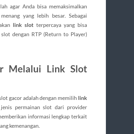
alah agar Anda bisa memaksimalkan
menang yang lebih besar. Sebagai
iakan
link slot
terpercaya yang bisa
slot dengan RTP (Return to Player)
r Melalui Link Slot
slot gacor adalah dengan memilih
link
enis permainan slot dari provider
 memberikan informasi lengkap terkait
luang kemenangan.