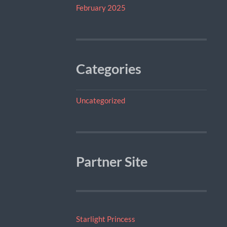
February 2025
Categories
Uncategorized
Partner Site
Starlight Princess