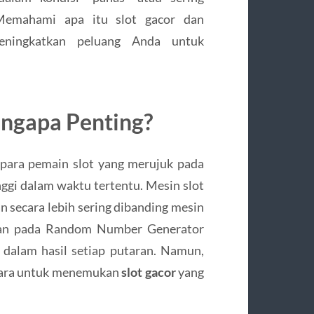
emahami apa itu slot gacor dan
ningkatkan peluang Anda untuk
engapa Penting?
 para pemain slot yang merujuk pada
ggi dalam waktu tertentu. Mesin slot
 secara lebih sering dibanding mesin
arkan pada Random Number Generator
 dalam hasil setiap putaran. Namun,
cara untuk menemukan
slot gacor
yang