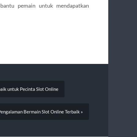
embantu pemain untuk mendapatkan
aik untuk Pecinta Slot Online
Pengalaman Bermain Slot Online Terbaik »