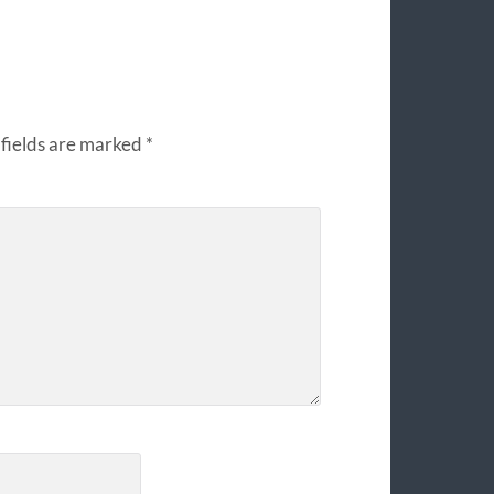
fields are marked
*