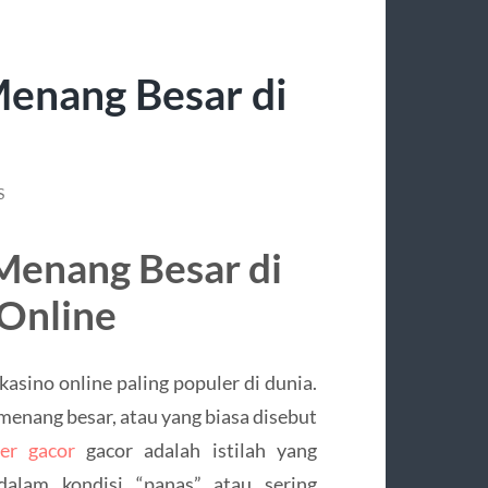
Menang Besar di
S
 Menang Besar di
 Online
kasino online paling populer di dunia.
menang besar, atau yang biasa disebut
per gacor
gacor adalah istilah yang
alam kondisi “panas” atau sering