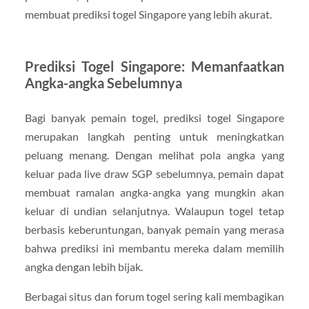
membuat prediksi togel Singapore yang lebih akurat.
Prediksi Togel Singapore: Memanfaatkan
Angka-angka Sebelumnya
Bagi banyak pemain togel, prediksi togel Singapore
merupakan langkah penting untuk meningkatkan
peluang menang. Dengan melihat pola angka yang
keluar pada live draw SGP sebelumnya, pemain dapat
membuat ramalan angka-angka yang mungkin akan
keluar di undian selanjutnya. Walaupun togel tetap
berbasis keberuntungan, banyak pemain yang merasa
bahwa prediksi ini membantu mereka dalam memilih
angka dengan lebih bijak.
Berbagai situs dan forum togel sering kali membagikan