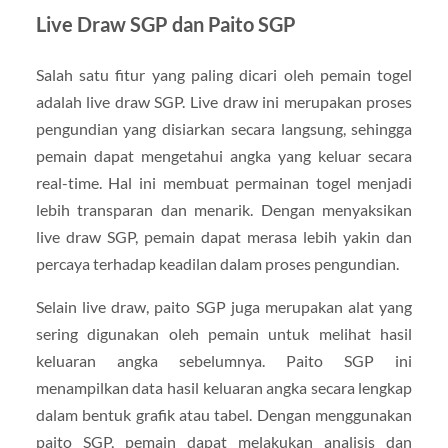
Live Draw SGP dan Paito SGP
Salah satu fitur yang paling dicari oleh pemain togel
adalah live draw SGP. Live draw ini merupakan proses
pengundian yang disiarkan secara langsung, sehingga
pemain dapat mengetahui angka yang keluar secara
real-time. Hal ini membuat permainan togel menjadi
lebih transparan dan menarik. Dengan menyaksikan
live draw SGP, pemain dapat merasa lebih yakin dan
percaya terhadap keadilan dalam proses pengundian.
Selain live draw, paito SGP juga merupakan alat yang
sering digunakan oleh pemain untuk melihat hasil
keluaran angka sebelumnya. Paito SGP ini
menampilkan data hasil keluaran angka secara lengkap
dalam bentuk grafik atau tabel. Dengan menggunakan
paito SGP, pemain dapat melakukan analisis dan