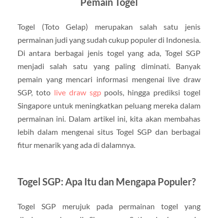
Pemain Togel
Togel (Toto Gelap) merupakan salah satu jenis
permainan judi yang sudah cukup populer di Indonesia.
Di antara berbagai jenis togel yang ada, Togel SGP
menjadi salah satu yang paling diminati. Banyak
pemain yang mencari informasi mengenai live draw
SGP, toto
live draw sgp
pools, hingga prediksi togel
Singapore untuk meningkatkan peluang mereka dalam
permainan ini. Dalam artikel ini, kita akan membahas
lebih dalam mengenai situs Togel SGP dan berbagai
fitur menarik yang ada di dalamnya.
Togel SGP: Apa Itu dan Mengapa Populer?
Togel SGP merujuk pada permainan togel yang