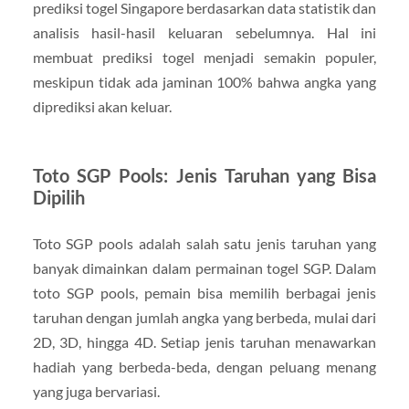
prediksi togel Singapore berdasarkan data statistik dan
analisis hasil-hasil keluaran sebelumnya. Hal ini
membuat prediksi togel menjadi semakin populer,
meskipun tidak ada jaminan 100% bahwa angka yang
diprediksi akan keluar.
Toto SGP Pools: Jenis Taruhan yang Bisa
Dipilih
Toto SGP pools adalah salah satu jenis taruhan yang
banyak dimainkan dalam permainan togel SGP. Dalam
toto SGP pools, pemain bisa memilih berbagai jenis
taruhan dengan jumlah angka yang berbeda, mulai dari
2D, 3D, hingga 4D. Setiap jenis taruhan menawarkan
hadiah yang berbeda-beda, dengan peluang menang
yang juga bervariasi.