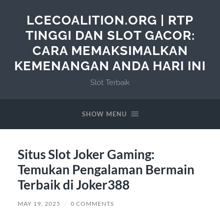
LCECOALITION.ORG | RTP
TINGGI DAN SLOT GACOR:
CARA MEMAKSIMALKAN
KEMENANGAN ANDA HARI INI
Slot Terbaik
SHOW MENU
Situs Slot Joker Gaming:
Temukan Pengalaman Bermain
Terbaik di Joker388
MAY 19, 2025
/
0 COMMENTS