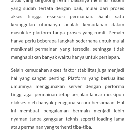
yang sudah tertata dengan baik, mulai dari proses
akses hingga eksekusi permainan. Salah satu
keunggulan utamanya adalah kemudahan dalam
masuk ke platform tanpa proses yang rumit. Pemain
hanya perlu beberapa langkah sederhana untuk mulai
menikmati permainan yang tersedia, sehingga tidak
menghabiskan banyak waktu hanya untuk persiapan.
Selain kemudahan akses, faktor stabilitas juga menjadi
hal yang sangat penting. Platform yang berkualitas
umumnya menggunakan server dengan performa
tinggi agar permainan tetap berjalan lancar meskipun
diakses oleh banyak pengguna secara bersamaan. Hal
ini membuat pengalaman bermain menjadi lebih
nyaman tanpa gangguan teknis seperti loading lama
atau permainan yang terhenti tiba-tiba.