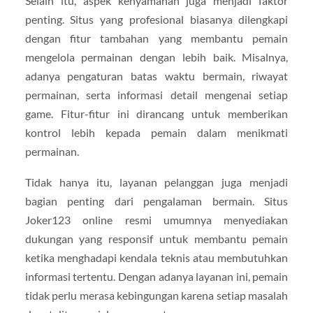
Selain itu, aspek kenyamanan juga menjadi faktor
penting. Situs yang profesional biasanya dilengkapi
dengan fitur tambahan yang membantu pemain
mengelola permainan dengan lebih baik. Misalnya,
adanya pengaturan batas waktu bermain, riwayat
permainan, serta informasi detail mengenai setiap
game. Fitur-fitur ini dirancang untuk memberikan
kontrol lebih kepada pemain dalam menikmati
permainan.
Tidak hanya itu, layanan pelanggan juga menjadi
bagian penting dari pengalaman bermain. Situs
Joker123 online resmi umumnya menyediakan
dukungan yang responsif untuk membantu pemain
ketika menghadapi kendala teknis atau membutuhkan
informasi tertentu. Dengan adanya layanan ini, pemain
tidak perlu merasa kebingungan karena setiap masalah