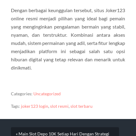
Dengan berbagai keunggulan tersebut, situs Joker123
online resmi menjadi pilihan yang ideal bagi pemain
yang menginginkan pengalaman bermain yang stabil,
nyaman, dan terstruktur. Kombinasi antara akses
mudah, sistem permainan yang adil, serta fitur lengkap
menjadikan platform ini sebagai salah satu opsi
hiburan digital yang tetap relevan dan menarik untuk
dinikmati.
Categories:
Uncategorized
Tags:
joker123 login
,
slot resmi
,
slot terbaru
« Main Slot Depo 10K Setiap Hari Dengan Strategi