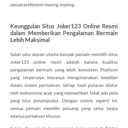
sesuai preferensi masing-masing.
Keunggulan Situs Joker123 Online Resmi
dalam Memberikan Pengalaman Bermain
Lebih Maksimal
Salah satu alasan utama banyak pemain memilih situs
Joker123 online resmi adalah karena kualitas
pengalaman bermain yang lebih konsisten. Platform
yang terpercaya biasanya mengutamakan keadilan
dalam sistem permainan. Setiap hasil putaran diatur
oleh mekanisme acak yang memastikan tidak ada pola
yang bisa dimanipulasi. Dengan sistem seperti ini,
semua pemain memiliki peluang yang sama tanpa
adanya perlakuan khusus.