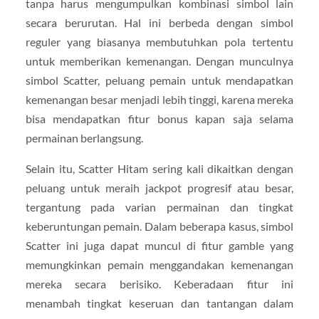
tanpa harus mengumpulkan kombinasi simbol lain
secara berurutan. Hal ini berbeda dengan simbol
reguler yang biasanya membutuhkan pola tertentu
untuk memberikan kemenangan. Dengan munculnya
simbol Scatter, peluang pemain untuk mendapatkan
kemenangan besar menjadi lebih tinggi, karena mereka
bisa mendapatkan fitur bonus kapan saja selama
permainan berlangsung.
Selain itu, Scatter Hitam sering kali dikaitkan dengan
peluang untuk meraih jackpot progresif atau besar,
tergantung pada varian permainan dan tingkat
keberuntungan pemain. Dalam beberapa kasus, simbol
Scatter ini juga dapat muncul di fitur gamble yang
memungkinkan pemain menggandakan kemenangan
mereka secara berisiko. Keberadaan fitur ini
menambah tingkat keseruan dan tantangan dalam