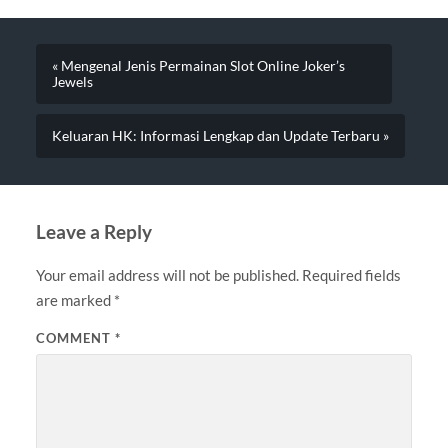
« Mengenal Jenis Permainan Slot Online Joker’s
Jewels
Keluaran HK: Informasi Lengkap dan Update Terbaru »
Leave a Reply
Your email address will not be published.
Required fields
are marked
*
COMMENT
*