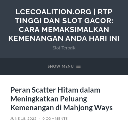
LCECOALITION.ORG | RTP
TINGGI DAN SLOT GACOR:
CARA MEMAKSIMALKAN
KEMENANGAN ANDA HARI INI
Slot Terbaik
SHOW MENU
Peran Scatter Hitam dalam
Meningkatkan Peluang
Kemenangan di Mahjong Ways
JUNE 18, 2025
/
0 COMMENTS