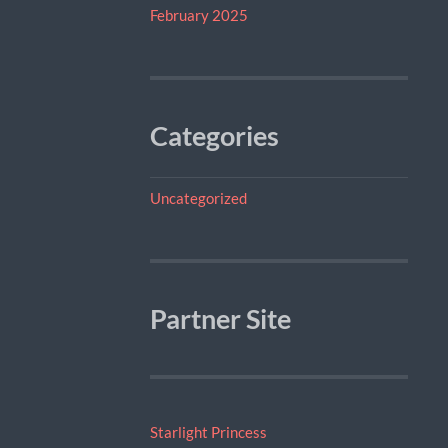
February 2025
Categories
Uncategorized
Partner Site
Starlight Princess