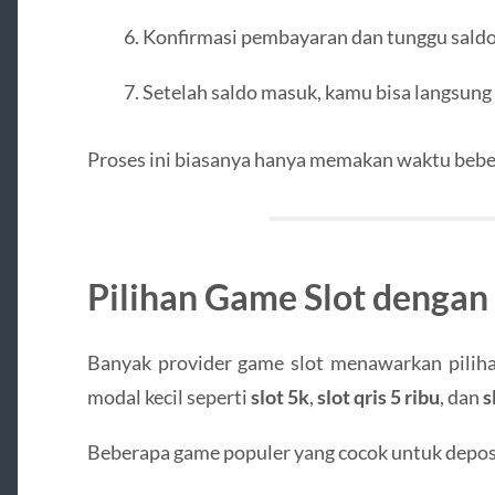
Konfirmasi pembayaran dan tunggu saldo 
Setelah saldo masuk, kamu bisa langsung
Proses ini biasanya hanya memakan waktu bebe
Pilihan Game Slot dengan
Banyak provider game slot menawarkan pilih
modal kecil seperti
slot 5k
,
slot qris 5 ribu
, dan
s
Beberapa game populer yang cocok untuk deposit