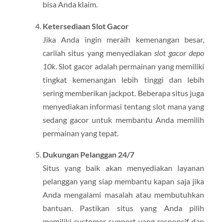
bisa Anda klaim.
Ketersediaan Slot Gacor
Jika Anda ingin meraih kemenangan besar,
carilah situs yang menyediakan
slot gacor depo
10k
. Slot gacor adalah permainan yang memiliki
tingkat kemenangan lebih tinggi dan lebih
sering memberikan jackpot. Beberapa situs juga
menyediakan informasi tentang slot mana yang
sedang gacor untuk membantu Anda memilih
permainan yang tepat.
Dukungan Pelanggan 24/7
Situs yang baik akan menyediakan layanan
pelanggan yang siap membantu kapan saja jika
Anda mengalami masalah atau membutuhkan
bantuan. Pastikan situs yang Anda pilih
memiliki customer support yang responsif dan