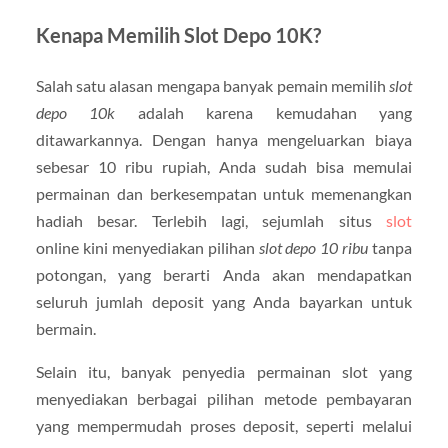
Kenapa Memilih Slot Depo 10K?
Salah satu alasan mengapa banyak pemain memilih
slot
depo 10k
adalah karena kemudahan yang
ditawarkannya. Dengan hanya mengeluarkan biaya
sebesar 10 ribu rupiah, Anda sudah bisa memulai
permainan dan berkesempatan untuk memenangkan
hadiah besar. Terlebih lagi, sejumlah situs
slot
online kini menyediakan pilihan
slot depo 10 ribu
tanpa
potongan, yang berarti Anda akan mendapatkan
seluruh jumlah deposit yang Anda bayarkan untuk
bermain.
Selain itu, banyak penyedia permainan slot yang
menyediakan berbagai pilihan metode pembayaran
yang mempermudah proses deposit, seperti melalui