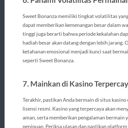
Sweet Bonanza memiliki tingkat volatilitas yang
dapat memberikan kemenangan besar dalam waktu
tinggi juga berarti bahwa periode kekalahan dap
hadiah besar akan datang dengan lebih jarang. O
ketahanan emosional menjadi kunci saat bermain 
seperti Sweet Bonanza.
7.
Mainkan di Kasino Terperca
Terakhir, pastikan Anda bermain di situs kasino
lisensi resmi. Kasino yang terpercaya akan men
aman, serta memberikan pengalaman bermain y
penipuan. Periksa ulasan dan pastikan platform 