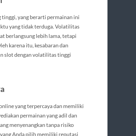
 tinggi, yang berarti permainan ini
 yang tidak terduga. Volatilitas
at berlangsung lebih lama, tetapi
leh karena itu, kesabaran dan
slot dengan volatilitas tinggi
ya
 online yang terpercaya dan memiliki
yediakan permainan yang adil dan
ang menyenangkan tanpa risiko
yang Anda pilih memiliki reputasi