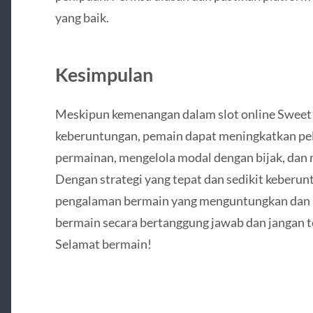
yang baik.
Kesimpulan
Meskipun kemenangan dalam slot online Sweet
keberuntungan, pemain dapat meningkatkan p
permainan, mengelola modal dengan bijak, dan m
Dengan strategi yang tepat dan sedikit keberu
pengalaman bermain yang menguntungkan dan m
bermain secara bertanggung jawab dan jangan 
Selamat bermain!