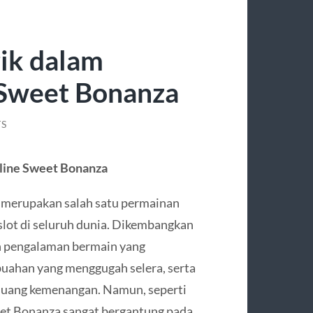
rik dalam
 Sweet Bonanza
S
nline Sweet Bonanza
merupakan salah satu permainan
slot di seluruh dunia. Dikembangkan
n pengalaman bermain yang
buahan yang menggugah selera, serta
eluang kemenangan. Namun, seperti
et Bonanza sangat bergantung pada