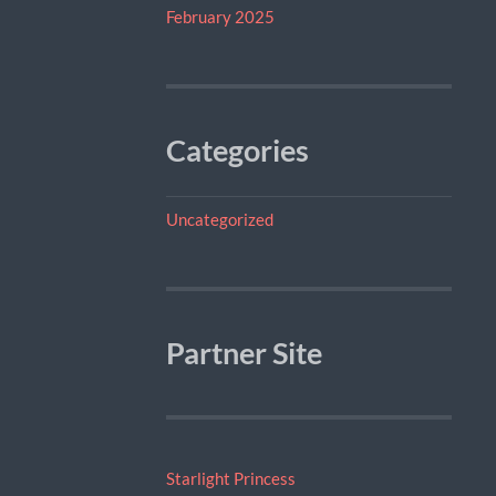
February 2025
Categories
Uncategorized
Partner Site
Starlight Princess