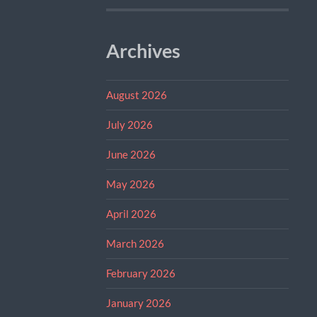
Archives
August 2026
July 2026
June 2026
May 2026
April 2026
March 2026
February 2026
January 2026