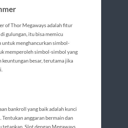
ammer
er of Thor Megaways adalah fitur
i gulungan, itu bisa memicu
an untuk menghancurkan simbol-
uk memperoleh simbol-simbol yang
 keuntungan besar, terutama jika
i.
aan bankroll yang baik adalah kunci
 Tentukan anggaran bermain dan
u tetapkan. Slot dengan Megaways