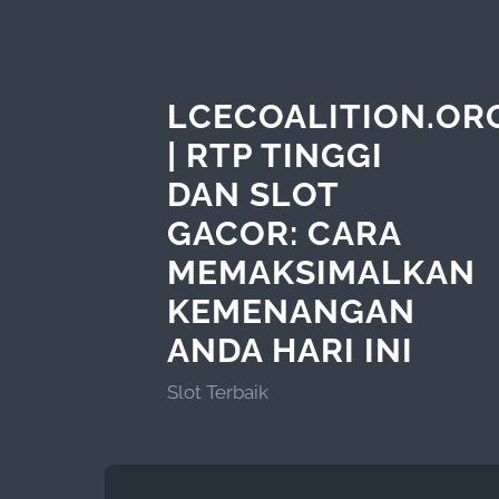
LCECOALITION.OR
| RTP TINGGI
DAN SLOT
GACOR: CARA
MEMAKSIMALKAN
KEMENANGAN
ANDA HARI INI
Slot Terbaik