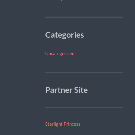
Categories
Uncategorized
Partner Site
Starlight Princess