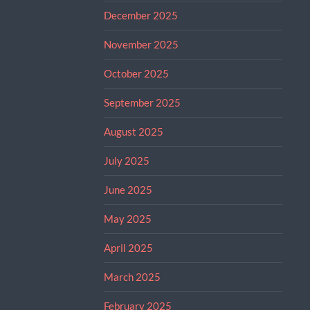
December 2025
November 2025
October 2025
September 2025
August 2025
July 2025
June 2025
May 2025
April 2025
March 2025
February 2025