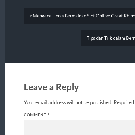
« Mengenal Jenis Permainan Slot Online: Great Rhi
Tips dan Trik dalam Berm
Leave a Reply
Your email address will not be published.
Required 
COMMENT
*