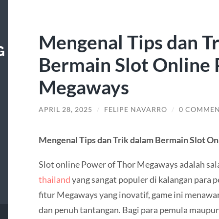
Mengenal Tips dan T
G
Bermain Slot Online 
Megaways
APRIL 28, 2025
/
FELIPE NAVARRO
/
0 COMMEN
Mengenal Tips dan Trik dalam Bermain Slot O
Slot online Power of Thor Megaways adalah sa
thailand
yang sangat populer di kalangan para p
fitur Megaways yang inovatif, game ini menaw
dan penuh tantangan. Bagi para pemula maup