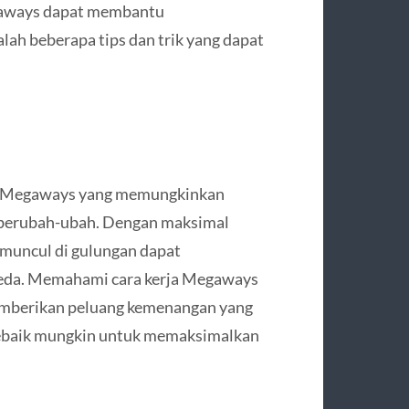
egaways dapat membantu
ah beberapa tips dan trik yang dapat
m Megaways yang memungkinkan
 berubah-ubah. Dengan maksimal
 muncul di gulungan dapat
eda. Memahami cara kerja Megaways
memberikan peluang kemenangan yang
i sebaik mungkin untuk memaksimalkan