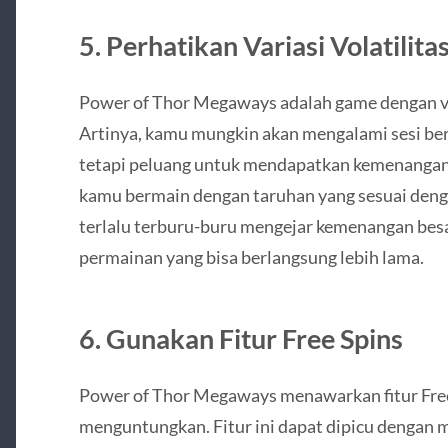
5.
Perhatikan Variasi Volatilita
Power of Thor Megaways adalah game dengan vol
Artinya, kamu mungkin akan mengalami sesi ber
tetapi peluang untuk mendapatkan kemenangan b
kamu bermain dengan taruhan yang sesuai den
terlalu terburu-buru mengejar kemenangan besar
permainan yang bisa berlangsung lebih lama.
6.
Gunakan Fitur Free Spins
Power of Thor Megaways menawarkan fitur Free
menguntungkan. Fitur ini dapat dipicu dengan m