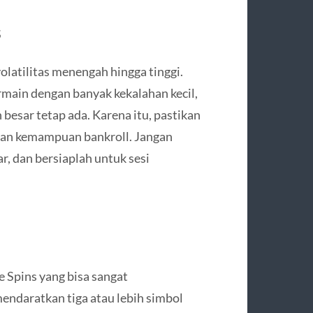
s
atilitas menengah hingga tinggi.
main dengan banyak kekalahan kecil,
esar tetap ada. Karena itu, pastikan
gan kemampuan bankroll. Jangan
, dan bersiaplah untuk sesi
 Spins yang bisa sangat
endaratkan tiga atau lebih simbol