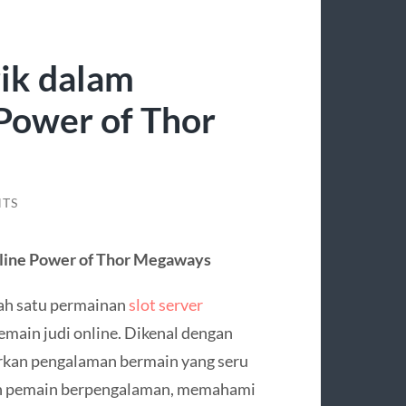
rik dalam
Power of Thor
TS
nline Power of Thor Megaways
lah satu permainan
slot server
emain judi online. Dikenal dengan
arkan pengalaman bermain yang seru
un pemain berpengalaman, memahami