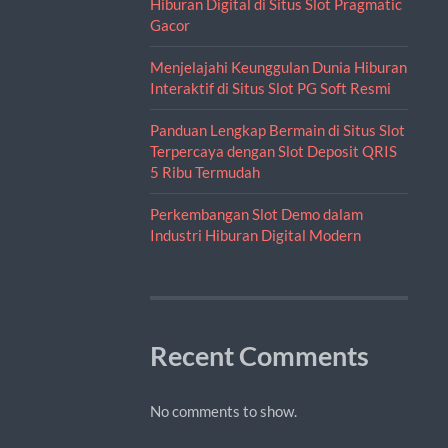
Hiburan Digital di Situs Slot Pragmatic
Gacor
Menjelajahi Keunggulan Dunia Hiburan
Interaktif di Situs Slot PG Soft Resmi
Panduan Lengkap Bermain di Situs Slot
Terpercaya dengan Slot Deposit QRIS
5 Ribu Termudah
Perkembangan Slot Demo dalam
Industri Hiburan Digital Modern
Recent Comments
No comments to show.