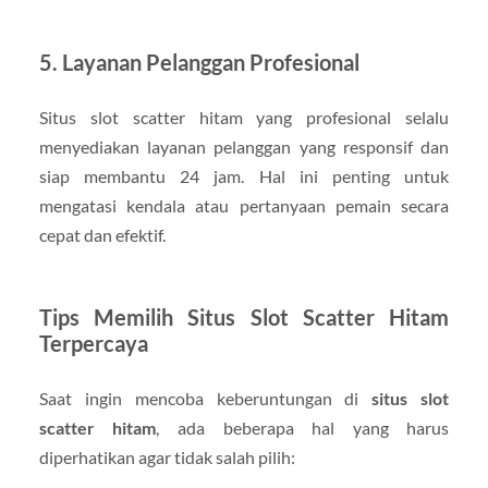
5. Layanan Pelanggan Profesional
Situs slot scatter hitam yang profesional selalu
menyediakan layanan pelanggan yang responsif dan
siap membantu 24 jam. Hal ini penting untuk
mengatasi kendala atau pertanyaan pemain secara
cepat dan efektif.
Tips Memilih Situs Slot Scatter Hitam
Terpercaya
Saat ingin mencoba keberuntungan di
situs slot
scatter hitam
, ada beberapa hal yang harus
diperhatikan agar tidak salah pilih: