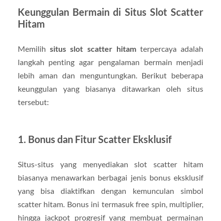
Keunggulan Bermain di Situs Slot Scatter
Hitam
Memilih
situs slot scatter hitam
terpercaya adalah
langkah penting agar pengalaman bermain menjadi
lebih aman dan menguntungkan. Berikut beberapa
keunggulan yang biasanya ditawarkan oleh situs
tersebut:
1. Bonus dan Fitur Scatter Eksklusif
Situs-situs yang menyediakan slot scatter hitam
biasanya menawarkan berbagai jenis bonus eksklusif
yang bisa diaktifkan dengan kemunculan simbol
scatter hitam. Bonus ini termasuk free spin, multiplier,
hingga jackpot progresif yang membuat permainan