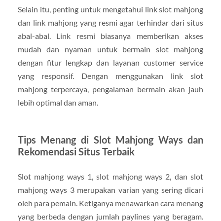
Selain itu, penting untuk mengetahui link slot mahjong
dan link mahjong yang resmi agar terhindar dari situs
abal-abal. Link resmi biasanya memberikan akses
mudah dan nyaman untuk bermain slot mahjong
dengan fitur lengkap dan layanan customer service
yang responsif. Dengan menggunakan link slot
mahjong terpercaya, pengalaman bermain akan jauh
lebih optimal dan aman.
Tips Menang di Slot Mahjong Ways dan
Rekomendasi Situs Terbaik
Slot mahjong ways 1, slot mahjong ways 2, dan slot
mahjong ways 3 merupakan varian yang sering dicari
oleh para pemain. Ketiganya menawarkan cara menang
yang berbeda dengan jumlah paylines yang beragam.