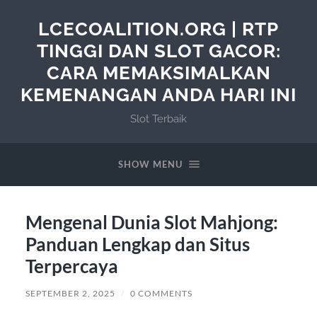
LCECOALITION.ORG | RTP
TINGGI DAN SLOT GACOR:
CARA MEMAKSIMALKAN
KEMENANGAN ANDA HARI INI
Slot Terbaik
SHOW MENU
Mengenal Dunia Slot Mahjong:
Panduan Lengkap dan Situs
Terpercaya
SEPTEMBER 2, 2025
/
0 COMMENTS