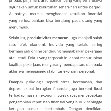
pribadi, pinjaman, atau bahkan uang yang seharusnya
digunakan untuk kebutuhan sehari-hari untuk berjudi.
Akibatnya, mereka menghadapi kesulitan finansial
yang serius, bahkan bisa berujung pada utang yang
menumpuk.
Selain itu,
produktivitas menurun
juga menjadi salah
satu efek ekonomi. Individu yang terlalu sering
bermain judi online cenderung mengabaikan pekerjaan
atau studi. Fokus yang terpecah ini dapat menurunkan
kualitas pekerjaan, mengurangi pendapatan, dan pada
akhirnya mengganggu stabilitas ekonomi personal.
Dampak psikologis seperti stres, kecemasan, dan
depresi akibat kerugian finansial juga berkontribusi
terhadap masalah ekonomi. Stres dapat menyebabkan
pengambilan keputusan finansial yang buruk, sehingga
kerugian semakin bertambah. Dengan demikian,