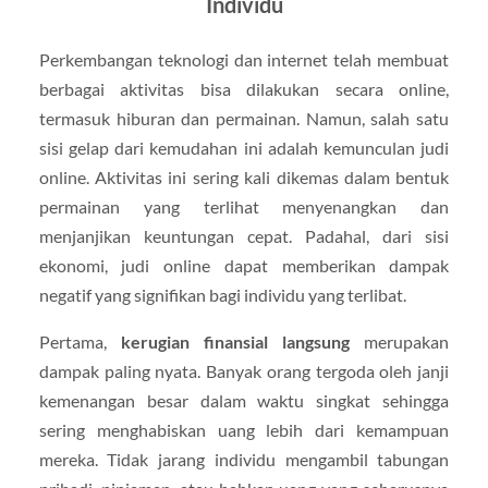
Individu
Perkembangan teknologi dan internet telah membuat
berbagai aktivitas bisa dilakukan secara online,
termasuk hiburan dan permainan. Namun, salah satu
sisi gelap dari kemudahan ini adalah kemunculan judi
online. Aktivitas ini sering kali dikemas dalam bentuk
permainan yang terlihat menyenangkan dan
menjanjikan keuntungan cepat. Padahal, dari sisi
ekonomi, judi online dapat memberikan dampak
negatif yang signifikan bagi individu yang terlibat.
Pertama,
kerugian finansial langsung
merupakan
dampak paling nyata. Banyak orang tergoda oleh janji
kemenangan besar dalam waktu singkat sehingga
sering menghabiskan uang lebih dari kemampuan
mereka. Tidak jarang individu mengambil tabungan