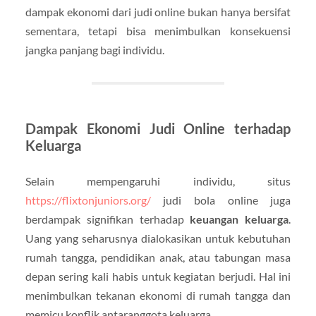
dampak ekonomi dari judi online bukan hanya bersifat
sementara, tetapi bisa menimbulkan konsekuensi
jangka panjang bagi individu.
Dampak Ekonomi Judi Online terhadap
Keluarga
Selain mempengaruhi individu, situs
https://flixtonjuniors.org/
judi bola online juga
berdampak signifikan terhadap
keuangan keluarga
.
Uang yang seharusnya dialokasikan untuk kebutuhan
rumah tangga, pendidikan anak, atau tabungan masa
depan sering kali habis untuk kegiatan berjudi. Hal ini
menimbulkan tekanan ekonomi di rumah tangga dan
memicu konflik antaranggota keluarga.