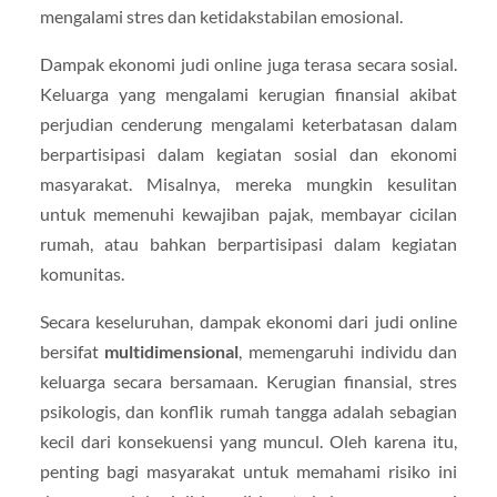
mengalami stres dan ketidakstabilan emosional.
Dampak ekonomi judi online juga terasa secara sosial.
Keluarga yang mengalami kerugian finansial akibat
perjudian cenderung mengalami keterbatasan dalam
berpartisipasi dalam kegiatan sosial dan ekonomi
masyarakat. Misalnya, mereka mungkin kesulitan
untuk memenuhi kewajiban pajak, membayar cicilan
rumah, atau bahkan berpartisipasi dalam kegiatan
komunitas.
Secara keseluruhan, dampak ekonomi dari judi online
bersifat
multidimensional
, memengaruhi individu dan
keluarga secara bersamaan. Kerugian finansial, stres
psikologis, dan konflik rumah tangga adalah sebagian
kecil dari konsekuensi yang muncul. Oleh karena itu,
penting bagi masyarakat untuk memahami risiko ini