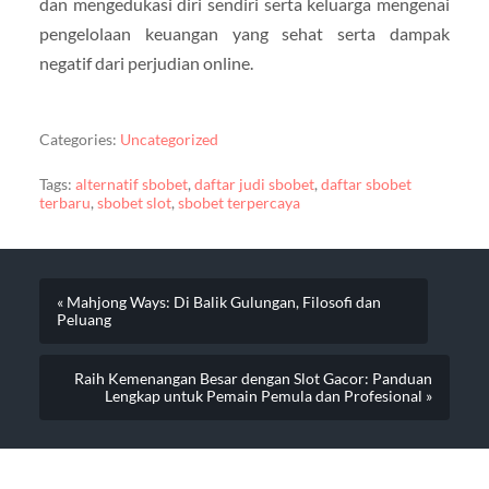
dan mengedukasi diri sendiri serta keluarga mengenai
pengelolaan keuangan yang sehat serta dampak
negatif dari perjudian online.
Categories:
Uncategorized
Tags:
alternatif sbobet
,
daftar judi sbobet
,
daftar sbobet
terbaru
,
sbobet slot
,
sbobet terpercaya
« Mahjong Ways: Di Balik Gulungan, Filosofi dan
Peluang
Raih Kemenangan Besar dengan Slot Gacor: Panduan
Lengkap untuk Pemain Pemula dan Profesional »