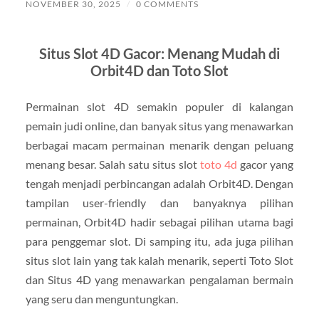
NOVEMBER 30, 2025
/
0 COMMENTS
Situs Slot 4D Gacor: Menang Mudah di
Orbit4D dan Toto Slot
Permainan slot 4D semakin populer di kalangan
pemain judi online, dan banyak situs yang menawarkan
berbagai macam permainan menarik dengan peluang
menang besar. Salah satu situs slot
toto 4d
gacor yang
tengah menjadi perbincangan adalah Orbit4D. Dengan
tampilan user-friendly dan banyaknya pilihan
permainan, Orbit4D hadir sebagai pilihan utama bagi
para penggemar slot. Di samping itu, ada juga pilihan
situs slot lain yang tak kalah menarik, seperti Toto Slot
dan Situs 4D yang menawarkan pengalaman bermain
yang seru dan menguntungkan.