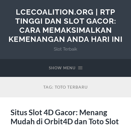
LCECOALITION.ORG | RTP
TINGGI DAN SLOT GACOR:
CARA MEMAKSIMALKAN
KEMENANGAN ANDA HARI INI
Slot Terbaik
SHOW MENU
TAG:
TOTO TERBARU
Situs Slot 4D Gacor: Menang
Mudah di Orbit4D dan Toto Slot