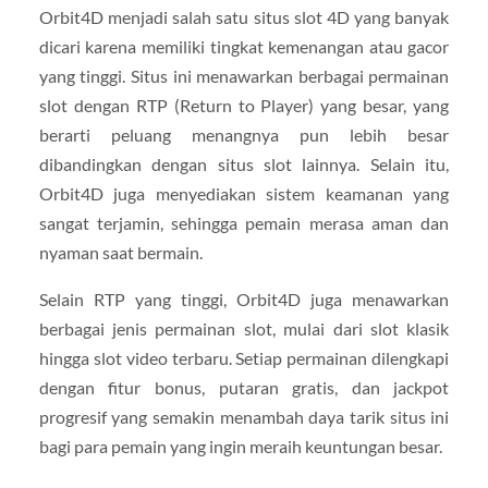
Orbit4D menjadi salah satu situs slot 4D yang banyak
dicari karena memiliki tingkat kemenangan atau gacor
yang tinggi. Situs ini menawarkan berbagai permainan
slot dengan RTP (Return to Player) yang besar, yang
berarti peluang menangnya pun lebih besar
dibandingkan dengan situs slot lainnya. Selain itu,
Orbit4D juga menyediakan sistem keamanan yang
sangat terjamin, sehingga pemain merasa aman dan
nyaman saat bermain.
Selain RTP yang tinggi, Orbit4D juga menawarkan
berbagai jenis permainan slot, mulai dari slot klasik
hingga slot video terbaru. Setiap permainan dilengkapi
dengan fitur bonus, putaran gratis, dan jackpot
progresif yang semakin menambah daya tarik situs ini
bagi para pemain yang ingin meraih keuntungan besar.