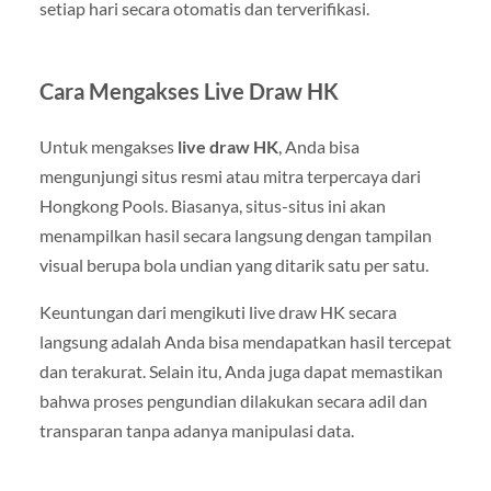
setiap hari secara otomatis dan terverifikasi.
Cara Mengakses Live Draw HK
Untuk mengakses
live draw HK
, Anda bisa
mengunjungi situs resmi atau mitra terpercaya dari
Hongkong Pools. Biasanya, situs-situs ini akan
menampilkan hasil secara langsung dengan tampilan
visual berupa bola undian yang ditarik satu per satu.
Keuntungan dari mengikuti live draw HK secara
langsung adalah Anda bisa mendapatkan hasil tercepat
dan terakurat. Selain itu, Anda juga dapat memastikan
bahwa proses pengundian dilakukan secara adil dan
transparan tanpa adanya manipulasi data.