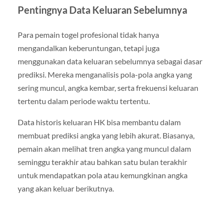
Pentingnya Data Keluaran Sebelumnya
Para pemain togel profesional tidak hanya
mengandalkan keberuntungan, tetapi juga
menggunakan data keluaran sebelumnya sebagai dasar
prediksi. Mereka menganalisis pola-pola angka yang
sering muncul, angka kembar, serta frekuensi keluaran
tertentu dalam periode waktu tertentu.
Data historis keluaran HK bisa membantu dalam
membuat prediksi angka yang lebih akurat. Biasanya,
pemain akan melihat tren angka yang muncul dalam
seminggu terakhir atau bahkan satu bulan terakhir
untuk mendapatkan pola atau kemungkinan angka
yang akan keluar berikutnya.