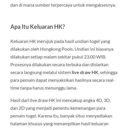
dan di mana sumber terpercaya untuk mengaksesnya.
Apa Itu Keluaran HK?
Keluaran HK merujuk pada hasil undian togel yang
dilakukan oleh Hongkong Pools. Undian ini biasanya
dilakukan setiap malam sekitar pukul 23.00 WIB.
Prosesnya dilakukan secara terbuka dan disiarkan
secara langsung melalui sistem
live draw HK
, sehingga
para pemain dapat menyaksikan hasilnya secara real-
time tanpa harus menunggu lama.
Hasil dari live draw HK ini mencakup angka 4D, 3D,
dan 2D yang menjadi penentu kemenangan para
pemain togel. Karena itu, banyak situs menyediakan
halaman khusus yang menampilkan hasil keluaran