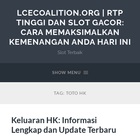
LCECOALITION.ORG | RTP
TINGGI DAN SLOT GACOR:
CARA MEMAKSIMALKAN
KEMENANGAN ANDA HARI INI
Slot Terbaik
SHOW MENU
TAG:
TOTO HK
Keluaran HK: Informasi
Lengkap dan Update Terbaru