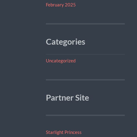
February 2025
Categories
Uncategorized
Partner Site
Starlight Princess