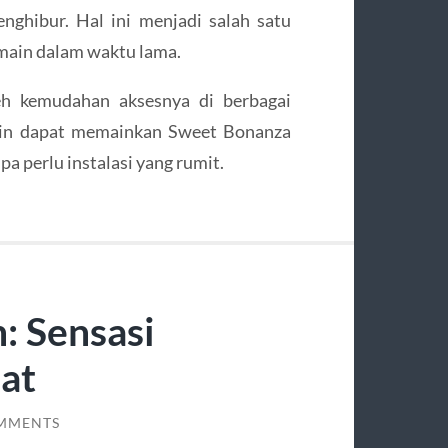
ghibur. Hal ini menjadi salah satu
main dalam waktu lama.
leh kemudahan aksesnya di berbagai
main dapat memainkan Sweet Bonanza
 perlu instalasi yang rumit.
n: Sensasi
at
MMENTS