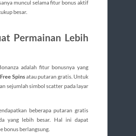
sanya muncul selama fitur bonus aktif
ukup besar.
at Permainan Lebih
Bonanza adalah fitur bonusnya yang
h
Free Spins
atau putaran gratis. Untuk
an sejumlah simbol scatter pada layar
mendapatkan beberapa putaran gratis
a yang lebih besar. Hal ini dapat
e bonus berlangsung.