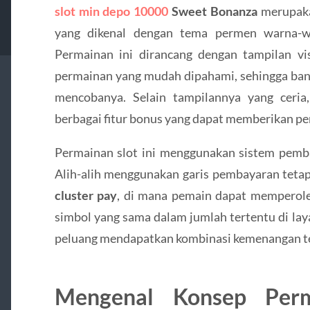
slot min depo 10000
Sweet Bonanza
merupaka
yang dikenal dengan tema permen warna-w
Permainan ini dirancang dengan tampilan v
permainan yang mudah dipahami, sehingga bany
mencobanya. Selain tampilannya yang ceri
berbagai fitur bonus yang dapat memberikan pe
Permainan slot ini menggunakan sistem pembay
Alih-alih menggunakan garis pembayaran teta
cluster pay
, di mana pemain dapat mempero
simbol yang sama dalam jumlah tertentu di la
peluang mendapatkan kombinasi kemenangan ter
Mengenal Konsep Perm