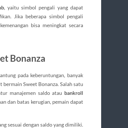
mb
, yaitu simbol pengali yang dapat
ikan. Jika beberapa simbol pengali
l kemenangan bisa meningkat secara
eet Bonanza
gantung pada keberuntungan, banyak
at bermain Sweet Bonanza. Salah satu
atur manajemen saldo atau
bankroll
an dan batas kerugian, pemain dapat
ang sesuai dengan saldo yang dimiliki.