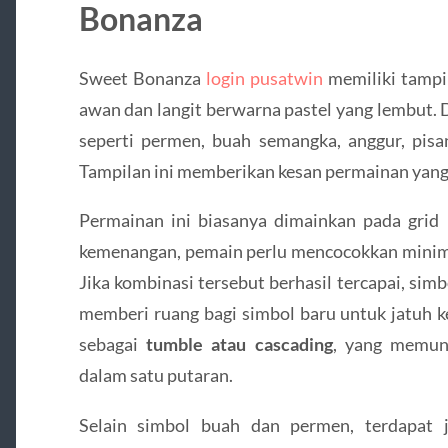
Bonanza
Sweet Bonanza
login pusatwin
memiliki tampi
awan dan langit berwarna pastel yang lembut. 
seperti permen, buah semangka, anggur, pisan
Tampilan ini memberikan kesan permainan yang
Permainan ini biasanya dimainkan pada gri
kemenangan, pemain perlu mencocokkan minimal
Jika kombinasi tersebut berhasil tercapai, si
memberi ruang bagi simbol baru untuk jatuh ke
sebagai
tumble atau cascading
, yang memun
dalam satu putaran.
Selain simbol buah dan permen, terdapat 