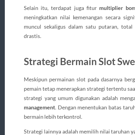
Selain itu, terdapat juga fitur
multiplier bo
meningkatkan nilai kemenangan secara signif
muncul sekaligus dalam satu putaran, tota
drastis.
Strategi Bermain Slot Sw
Meskipun permainan slot pada dasarnya ber
pemain tetap menerapkan strategi tertentu sa
strategi yang umum digunakan adalah meng
management
. Dengan menentukan batas taruh
bermain lebih terkontrol.
Strategi lainnya adalah memilih nilai taruhan y