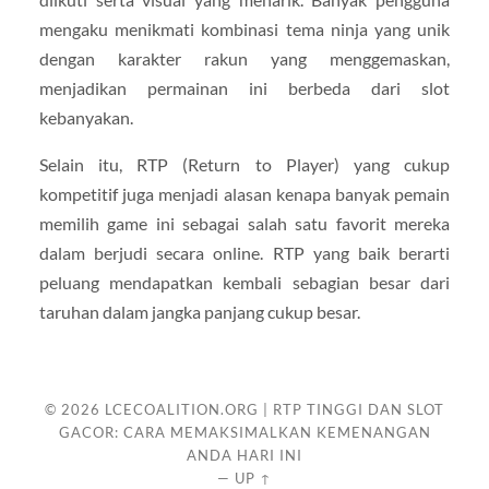
mengaku menikmati kombinasi tema ninja yang unik
dengan karakter rakun yang menggemaskan,
menjadikan permainan ini berbeda dari slot
kebanyakan.
Selain itu, RTP (Return to Player) yang cukup
kompetitif juga menjadi alasan kenapa banyak pemain
memilih game ini sebagai salah satu favorit mereka
dalam berjudi secara online. RTP yang baik berarti
peluang mendapatkan kembali sebagian besar dari
taruhan dalam jangka panjang cukup besar.
© 2026
LCECOALITION.ORG | RTP TINGGI DAN SLOT
GACOR: CARA MEMAKSIMALKAN KEMENANGAN
ANDA HARI INI
—
UP ↑