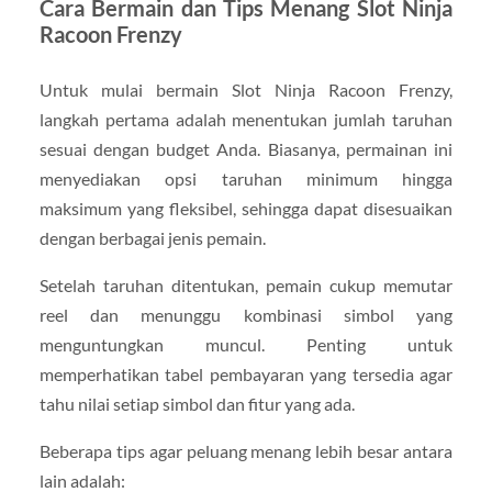
Cara Bermain dan Tips Menang Slot Ninja
Racoon Frenzy
Untuk mulai bermain Slot Ninja Racoon Frenzy,
langkah pertama adalah menentukan jumlah taruhan
sesuai dengan budget Anda. Biasanya, permainan ini
menyediakan opsi taruhan minimum hingga
maksimum yang fleksibel, sehingga dapat disesuaikan
dengan berbagai jenis pemain.
Setelah taruhan ditentukan, pemain cukup memutar
reel dan menunggu kombinasi simbol yang
menguntungkan muncul. Penting untuk
memperhatikan tabel pembayaran yang tersedia agar
tahu nilai setiap simbol dan fitur yang ada.
Beberapa tips agar peluang menang lebih besar antara
lain adalah: