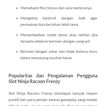
Memahami fitur bonus dan cara memicunya.
Mengelola bankroll dengan baik agar
permainan bisa bertahan lebih lama.
Memanfaatkan mode demo atau latihan jika
tersedia sebelum bermain dengan uang asli.
Bermain dengan sabar dan tidak terburu-buru
dalam memasang taruhan besar.
Popularitas dan Pengalaman Pengguna
Slot Ninja Racoon Frenzy
Slot Ninja Racoon Frenzy mendapat banyak respon
positif dari para pemain karena gameplay yang mudah
diikuti serta visual yang menarik. Banyak pengguna