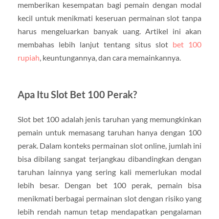
memberikan kesempatan bagi pemain dengan modal
kecil untuk menikmati keseruan permainan slot tanpa
harus mengeluarkan banyak uang. Artikel ini akan
membahas lebih lanjut tentang situs slot
bet 100
rupiah
, keuntungannya, dan cara memainkannya.
Apa Itu Slot Bet 100 Perak?
Slot bet 100 adalah jenis taruhan yang memungkinkan
pemain untuk memasang taruhan hanya dengan 100
perak. Dalam konteks permainan slot online, jumlah ini
bisa dibilang sangat terjangkau dibandingkan dengan
taruhan lainnya yang sering kali memerlukan modal
lebih besar. Dengan bet 100 perak, pemain bisa
menikmati berbagai permainan slot dengan risiko yang
lebih rendah namun tetap mendapatkan pengalaman