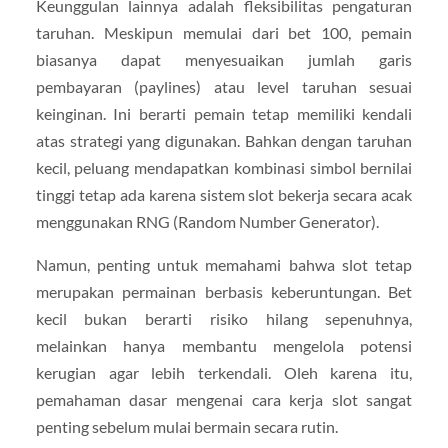
Keunggulan lainnya adalah fleksibilitas pengaturan
taruhan. Meskipun memulai dari bet 100, pemain
biasanya dapat menyesuaikan jumlah garis
pembayaran (paylines) atau level taruhan sesuai
keinginan. Ini berarti pemain tetap memiliki kendali
atas strategi yang digunakan. Bahkan dengan taruhan
kecil, peluang mendapatkan kombinasi simbol bernilai
tinggi tetap ada karena sistem slot bekerja secara acak
menggunakan RNG (Random Number Generator).
Namun, penting untuk memahami bahwa slot tetap
merupakan permainan berbasis keberuntungan. Bet
kecil bukan berarti risiko hilang sepenuhnya,
melainkan hanya membantu mengelola potensi
kerugian agar lebih terkendali. Oleh karena itu,
pemahaman dasar mengenai cara kerja slot sangat
penting sebelum mulai bermain secara rutin.