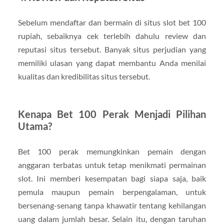
Sebelum mendaftar dan bermain di situs slot bet 100
rupiah, sebaiknya cek terlebih dahulu review dan
reputasi situs tersebut. Banyak situs perjudian yang
memiliki ulasan yang dapat membantu Anda menilai
kualitas dan kredibilitas situs tersebut.
Kenapa Bet 100 Perak Menjadi Pilihan
Utama?
Bet 100 perak memungkinkan pemain dengan
anggaran terbatas untuk tetap menikmati permainan
slot. Ini memberi kesempatan bagi siapa saja, baik
pemula maupun pemain berpengalaman, untuk
bersenang-senang tanpa khawatir tentang kehilangan
uang dalam jumlah besar. Selain itu, dengan taruhan