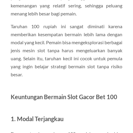
kemenangan yang relatif sering, sehingga peluang
menang lebih besar bagi pemain.
Taruhan 100 rupiah ini sangat diminati karena
memberikan kesempatan bermain lebih lama dengan
modal yang kecil. Pemain bisa mengeksplorasi berbagai
jenis mesin slot tanpa harus mengeluarkan banyak
uang. Selain itu, taruhan kecil ini cocok untuk pemula
yang ingin belajar strategi bermain slot tanpa risiko
besar.
Keuntungan Bermain Slot Gacor Bet 100
1. Modal Terjangkau