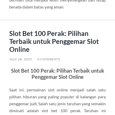
berada dalam batas yang aman.
Slot Bet 100 Perak: Pilihan
Terbaik untuk Penggemar Slot
Online
JULY 28, 2025
/
0 COMMENTS
Slot Bet 100 Perak: Pilihan Terbaik untuk
Penggemar Slot Online
Saat ini, permainan slot online menjadi salah satu
pilihan hiburan yang paling populer di kalangan para
penggemar judi. Salah satu jenis taruhan yang semakin
diminati adalah slot bet 100 perak. Taruhan ini