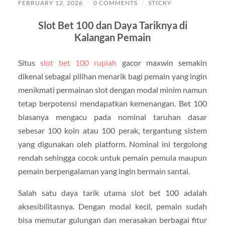
FEBRUARY 12, 2026
/
0 COMMENTS
/
STICKY
Slot Bet 100 dan Daya Tariknya di
Kalangan Pemain
Situs
slot bet 100 rupiah
gacor maxwin semakin
dikenal sebagai pilihan menarik bagi pemain yang ingin
menikmati permainan slot dengan modal minim namun
tetap berpotensi mendapatkan kemenangan. Bet 100
biasanya mengacu pada nominal taruhan dasar
sebesar 100 koin atau 100 perak, tergantung sistem
yang digunakan oleh platform. Nominal ini tergolong
rendah sehingga cocok untuk pemain pemula maupun
pemain berpengalaman yang ingin bermain santai.
Salah satu daya tarik utama slot bet 100 adalah
aksesibilitasnya. Dengan modal kecil, pemain sudah
bisa memutar gulungan dan merasakan berbagai fitur