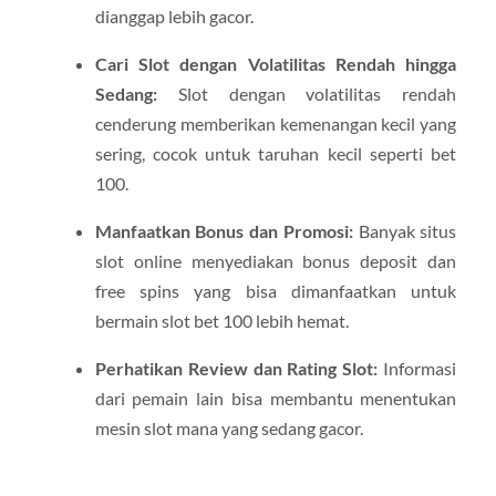
dianggap lebih gacor.
Cari Slot dengan Volatilitas Rendah hingga
Sedang:
Slot dengan volatilitas rendah
cenderung memberikan kemenangan kecil yang
sering, cocok untuk taruhan kecil seperti bet
100.
Manfaatkan Bonus dan Promosi:
Banyak situs
slot online menyediakan bonus deposit dan
free spins yang bisa dimanfaatkan untuk
bermain slot bet 100 lebih hemat.
Perhatikan Review dan Rating Slot:
Informasi
dari pemain lain bisa membantu menentukan
mesin slot mana yang sedang gacor.