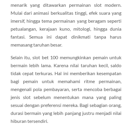
menarik yang ditawarkan permainan slot modern.
Mulai dari animasi berkualitas tinggi, efek suara yang
imersif, hingga tema permainan yang beragam seperti
petualangan, kerajaan kuno, mitologi, hingga dunia
fantasi. Semua ini dapat dinikmati tanpa harus
memasang taruhan besar.
Selain itu, slot bet 100 memungkinkan pemain untuk
bermain lebih lama. Karena nilai taruhan kecil, saldo
tidak cepat terkuras. Hal ini memberikan kesempatan
bagi pemain untuk memahami ritme permainan,
mengenali pola pembayaran, serta mencoba berbagai
jenis slot sebelum menentukan mana yang paling
sesuai dengan preferensi mereka. Bagi sebagian orang,
durasi bermain yang lebih panjang justru menjadi nilai
hiburan tersendiri.