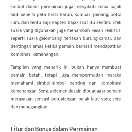
simbol dalam permainan juga mengikuti tema bajak
laut, seperti peta harta karun, kompas, pedang, botol
rum, dan tentu saja kapten bajak laut itu sendiri. Efek
suara yang digunakan juga menambah kesan realistis,
seperti suara gelombang, teriakan burung camar, dan
dentingan emas ketika pemain berhasil mendapatkan
kombinasi kemenangan.
Tampilan yang menarik ini bukan hanya membuat
pemain betah, tetapi juga mempermudah mereka
memahami simbol-simbol penting dan kombinasi
kemenangan. Semua elemen desain dibuat agar pemain
merasakan sensasi petualangan bajak laut yang seru
dan menegangkan.
Fitur dan Bonus dalam Permainan