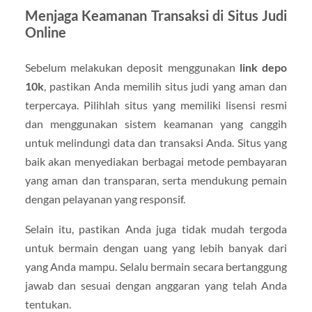
Menjaga Keamanan Transaksi di Situs Judi
Online
Sebelum melakukan deposit menggunakan
link depo
10k
, pastikan Anda memilih situs judi yang aman dan
terpercaya. Pilihlah situs yang memiliki lisensi resmi
dan menggunakan sistem keamanan yang canggih
untuk melindungi data dan transaksi Anda. Situs yang
baik akan menyediakan berbagai metode pembayaran
yang aman dan transparan, serta mendukung pemain
dengan pelayanan yang responsif.
Selain itu, pastikan Anda juga tidak mudah tergoda
untuk bermain dengan uang yang lebih banyak dari
yang Anda mampu. Selalu bermain secara bertanggung
jawab dan sesuai dengan anggaran yang telah Anda
tentukan.