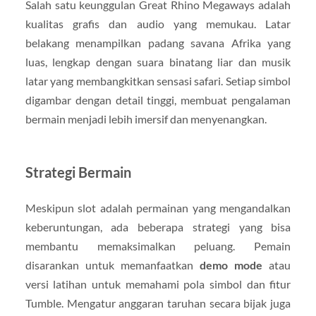
Salah satu keunggulan Great Rhino Megaways adalah
kualitas grafis dan audio yang memukau. Latar
belakang menampilkan padang savana Afrika yang
luas, lengkap dengan suara binatang liar dan musik
latar yang membangkitkan sensasi safari. Setiap simbol
digambar dengan detail tinggi, membuat pengalaman
bermain menjadi lebih imersif dan menyenangkan.
Strategi Bermain
Meskipun slot adalah permainan yang mengandalkan
keberuntungan, ada beberapa strategi yang bisa
membantu memaksimalkan peluang. Pemain
disarankan untuk memanfaatkan
demo mode
atau
versi latihan untuk memahami pola simbol dan fitur
Tumble. Mengatur anggaran taruhan secara bijak juga