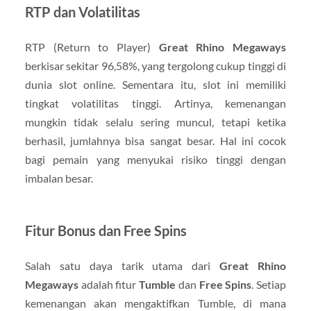
RTP dan Volatilitas
RTP (Return to Player)
Great Rhino Megaways
berkisar sekitar 96,58%, yang tergolong cukup tinggi di
dunia slot online. Sementara itu, slot ini memiliki
tingkat volatilitas tinggi. Artinya, kemenangan
mungkin tidak selalu sering muncul, tetapi ketika
berhasil, jumlahnya bisa sangat besar. Hal ini cocok
bagi pemain yang menyukai risiko tinggi dengan
imbalan besar.
Fitur Bonus dan Free Spins
Salah satu daya tarik utama dari
Great Rhino
Megaways
adalah fitur
Tumble
dan
Free Spins
. Setiap
kemenangan akan mengaktifkan Tumble, di mana