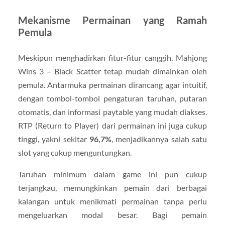
Mekanisme Permainan yang Ramah
Pemula
Meskipun menghadirkan fitur-fitur canggih, Mahjong
Wins 3 – Black Scatter tetap mudah dimainkan oleh
pemula. Antarmuka permainan dirancang agar intuitif,
dengan tombol-tombol pengaturan taruhan, putaran
otomatis, dan informasi paytable yang mudah diakses.
RTP (Return to Player) dari permainan ini juga cukup
tinggi, yakni sekitar
96,7%
, menjadikannya salah satu
slot yang cukup menguntungkan.
Taruhan minimum dalam game ini pun cukup
terjangkau, memungkinkan pemain dari berbagai
kalangan untuk menikmati permainan tanpa perlu
mengeluarkan modal besar. Bagi pemain