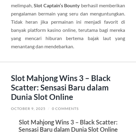
melimpah,
Slot Captain’s Bounty
berhasil memberikan
pengalaman bermain yang seru dan menguntungkan.
Tidak heran jika permainan ini menjadi favorit di
banyak platform kasino online, terutama bagi mereka
yang mencari hiburan bertema bajak laut yang
menantang dan mendebarkan.
Slot Mahjong Wins 3 – Black
Scatter: Sensasi Baru dalam
Dunia Slot Online
OCTOBER 9, 2025
/
0 COMMENTS
Slot Mahjong Wins 3 – Black Scatter:
Sensasi Baru dalam Dunia Slot Online