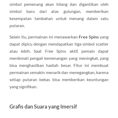
simbol pemenang akan hilang dan digantikan oleh
simbol baru dari atas gulungan, memberikan
kesempatan tambahan untuk menang dalam satu
putaran.
Selain itu, permainan ini menawarkan
Free Spins
yang
dapat dipicu dengan mendapatkan tiga simbol scatter
atau lebih. Saat Free Spins aktif, pemain dapat
menikmati pengali kemenangan yang meningkat, yang
bisa menghasilkan hadiah besar. Fitur ini membuat
permainan semakin menarik dan menegangkan, karena
setiap putaran bebas bisa memberikan keuntungan
yang signifikan.
Grafis dan Suara yang Imersif