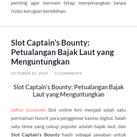
penting agar bermain tetap menyenangkan tanpa
risiko kerugian berlebihan.
Slot Captain’s Bounty:
Petualangan Bajak Laut yang
Menguntungkan
OCTOBER 24, 2025
/
0 COMMENTS
Slot Captain’s Bounty: Petualangan Bajak
Laut yang Menguntungkan
daftar pusatwin
Slot online kini menjadi salah satu
permainan favorit para penggemar kasino digital. Salah
satu tema yang cukup populer adalah bajak laut, dan
Slot Captain’s Bounty
hadir sebagai jawaban untuk