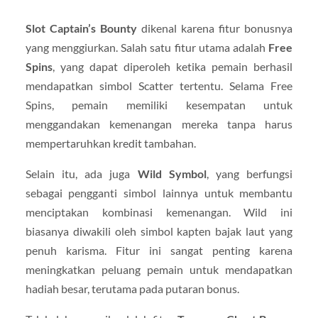
Slot Captain’s Bounty
dikenal karena fitur bonusnya
yang menggiurkan. Salah satu fitur utama adalah
Free
Spins
, yang dapat diperoleh ketika pemain berhasil
mendapatkan simbol Scatter tertentu. Selama Free
Spins, pemain memiliki kesempatan untuk
menggandakan kemenangan mereka tanpa harus
mempertaruhkan kredit tambahan.
Selain itu, ada juga
Wild Symbol
, yang berfungsi
sebagai pengganti simbol lainnya untuk membantu
menciptakan kombinasi kemenangan. Wild ini
biasanya diwakili oleh simbol kapten bajak laut yang
penuh karisma. Fitur ini sangat penting karena
meningkatkan peluang pemain untuk mendapatkan
hadiah besar, terutama pada putaran bonus.