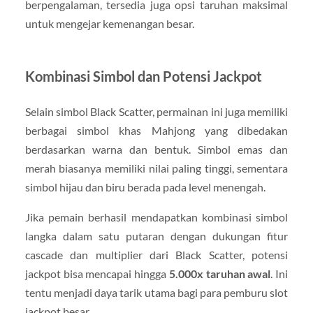
berpengalaman, tersedia juga opsi taruhan maksimal
untuk mengejar kemenangan besar.
Kombinasi Simbol dan Potensi Jackpot
Selain simbol Black Scatter, permainan ini juga memiliki
berbagai simbol khas Mahjong yang dibedakan
berdasarkan warna dan bentuk. Simbol emas dan
merah biasanya memiliki nilai paling tinggi, sementara
simbol hijau dan biru berada pada level menengah.
Jika pemain berhasil mendapatkan kombinasi simbol
langka dalam satu putaran dengan dukungan fitur
cascade dan multiplier dari Black Scatter, potensi
jackpot bisa mencapai hingga
5.000x taruhan awal
. Ini
tentu menjadi daya tarik utama bagi para pemburu slot
jackpot besar.