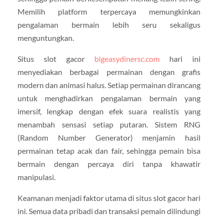
Memilih platform terpercaya memungkinkan
pengalaman bermain lebih seru sekaligus
menguntungkan.
Situs slot gacor
bigeasydinersc.com
hari ini
menyediakan berbagai permainan dengan grafis
modern dan animasi halus. Setiap permainan dirancang
untuk menghadirkan pengalaman bermain yang
imersif, lengkap dengan efek suara realistis yang
menambah sensasi setiap putaran. Sistem RNG
(Random Number Generator) menjamin hasil
permainan tetap acak dan fair, sehingga pemain bisa
bermain dengan percaya diri tanpa khawatir
manipulasi.
Keamanan menjadi faktor utama di situs slot gacor hari
ini. Semua data pribadi dan transaksi pemain dilindungi