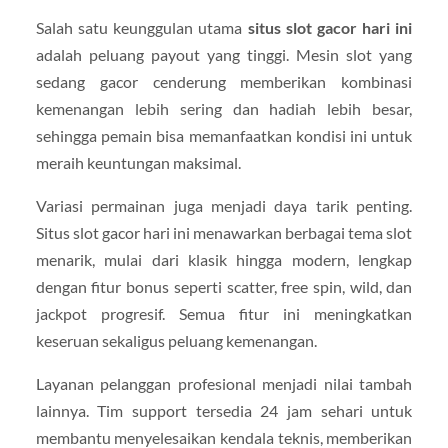
Salah satu keunggulan utama
situs slot gacor hari ini
adalah peluang payout yang tinggi. Mesin slot yang
sedang gacor cenderung memberikan kombinasi
kemenangan lebih sering dan hadiah lebih besar,
sehingga pemain bisa memanfaatkan kondisi ini untuk
meraih keuntungan maksimal.
Variasi permainan juga menjadi daya tarik penting.
Situs slot gacor hari ini menawarkan berbagai tema slot
menarik, mulai dari klasik hingga modern, lengkap
dengan fitur bonus seperti scatter, free spin, wild, dan
jackpot progresif. Semua fitur ini meningkatkan
keseruan sekaligus peluang kemenangan.
Layanan pelanggan profesional menjadi nilai tambah
lainnya. Tim support tersedia 24 jam sehari untuk
membantu menyelesaikan kendala teknis, memberikan