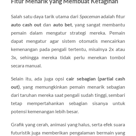
Fitur Menarik yang Membuat Ketagihan
Salah satu daya tarik utama dari
Spaceman
adalah fitur
auto cash out
dan
auto bet
, yang sangat membantu
pemain dalam mengatur strategi mereka. Pemain
dapat mengatur agar sistem otomatis mencairkan
kemenangan pada pengali tertentu, misalnya 2x atau
3x, sehingga mereka tidak perlu menekan tombol
secara manual.
Selain itu, ada juga opsi
cair sebagian (partial cash
out)
, yang memungkinkan pemain menarik sebagian
dari taruhan mereka saat pengali sudah tinggi, sembari
tetap mempertahankan sebagian sisanya untuk
potensi kemenangan lebih besar.
Grafik yang cerah, animasi yang halus, serta efek suara
futuristik juga memberikan pengalaman bermain yang