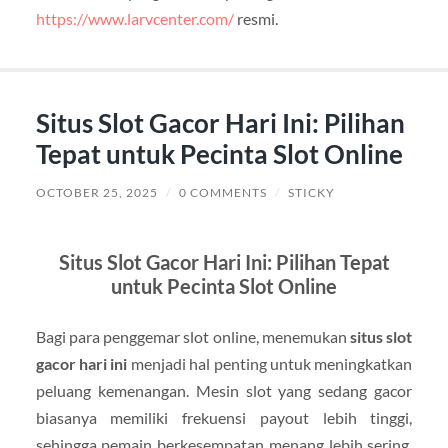
https://www.larvcenter.com/
resmi.
Situs Slot Gacor Hari Ini: Pilihan
Tepat untuk Pecinta Slot Online
OCTOBER 25, 2025
/
0 COMMENTS
/
STICKY
Situs Slot Gacor Hari Ini: Pilihan Tepat
untuk Pecinta Slot Online
Bagi para penggemar slot online, menemukan
situs slot
gacor hari ini
menjadi hal penting untuk meningkatkan
peluang kemenangan. Mesin slot yang sedang gacor
biasanya memiliki frekuensi payout lebih tinggi,
sehingga pemain berkesempatan menang lebih sering.