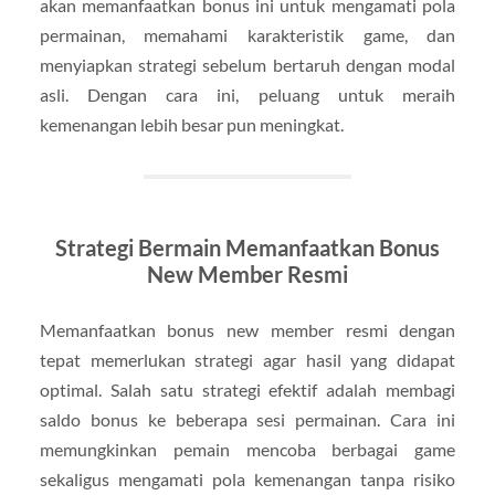
akan memanfaatkan bonus ini untuk mengamati pola
permainan, memahami karakteristik game, dan
menyiapkan strategi sebelum bertaruh dengan modal
asli. Dengan cara ini, peluang untuk meraih
kemenangan lebih besar pun meningkat.
Strategi Bermain Memanfaatkan Bonus
New Member Resmi
Memanfaatkan bonus new member resmi dengan
tepat memerlukan strategi agar hasil yang didapat
optimal. Salah satu strategi efektif adalah membagi
saldo bonus ke beberapa sesi permainan. Cara ini
memungkinkan pemain mencoba berbagai game
sekaligus mengamati pola kemenangan tanpa risiko