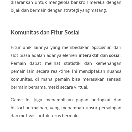
disarankan untuk mengelola bankroll mereka dengan
bijak dan bermain dengan strategi yang matang.
Komunitas dan Fitur Sosial
Fitur unik lainnya yang membedakan
Spaceman
dari
slot biasa adalah adanya elemen
interaktif
dan
sosial
.
Pemain dapat melihat statistik dan kemenangan
pemain lain secara real-time. Ini menciptakan nuansa
komunitas, di mana pemain bisa merasakan sensasi
bermain bersama, meski secara virtual.
Game ini juga menampilkan papan peringkat dan
histori permainan, yang menambah unsur persaingan
dan motivasi untuk terus bermain.