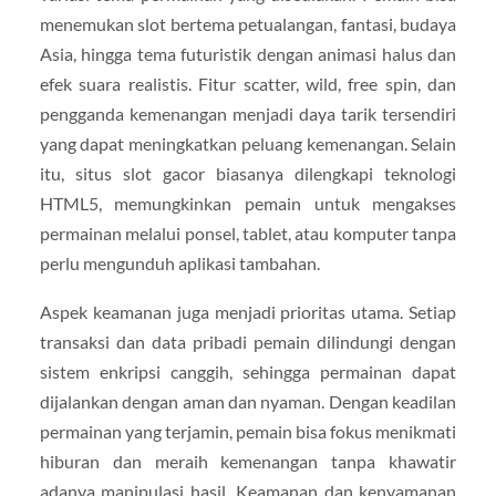
menemukan slot bertema petualangan, fantasi, budaya
Asia, hingga tema futuristik dengan animasi halus dan
efek suara realistis. Fitur scatter, wild, free spin, dan
pengganda kemenangan menjadi daya tarik tersendiri
yang dapat meningkatkan peluang kemenangan. Selain
itu, situs slot gacor biasanya dilengkapi teknologi
HTML5, memungkinkan pemain untuk mengakses
permainan melalui ponsel, tablet, atau komputer tanpa
perlu mengunduh aplikasi tambahan.
Aspek keamanan juga menjadi prioritas utama. Setiap
transaksi dan data pribadi pemain dilindungi dengan
sistem enkripsi canggih, sehingga permainan dapat
dijalankan dengan aman dan nyaman. Dengan keadilan
permainan yang terjamin, pemain bisa fokus menikmati
hiburan dan meraih kemenangan tanpa khawatir
adanya manipulasi hasil. Keamanan dan kenyamanan