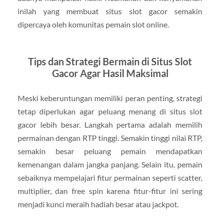
inilah yang membuat situs slot gacor semakin
dipercaya oleh komunitas pemain slot online.
Tips dan Strategi Bermain di Situs Slot
Gacor Agar Hasil Maksimal
Meski keberuntungan memiliki peran penting, strategi
tetap diperlukan agar peluang menang di situs slot
gacor lebih besar. Langkah pertama adalah memilih
permainan dengan RTP tinggi. Semakin tinggi nilai RTP,
semakin besar peluang pemain mendapatkan
kemenangan dalam jangka panjang. Selain itu, pemain
sebaiknya mempelajari fitur permainan seperti scatter,
multiplier, dan free spin karena fitur-fitur ini sering
menjadi kunci meraih hadiah besar atau jackpot.