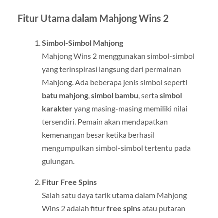
Fitur Utama dalam Mahjong Wins 2
Simbol-Simbol Mahjong
Mahjong Wins 2 menggunakan simbol-simbol
yang terinspirasi langsung dari permainan
Mahjong. Ada beberapa jenis simbol seperti
batu mahjong
,
simbol bambu
, serta
simbol
karakter
yang masing-masing memiliki nilai
tersendiri. Pemain akan mendapatkan
kemenangan besar ketika berhasil
mengumpulkan simbol-simbol tertentu pada
gulungan.
Fitur Free Spins
Salah satu daya tarik utama dalam Mahjong
Wins 2 adalah fitur
free spins
atau putaran