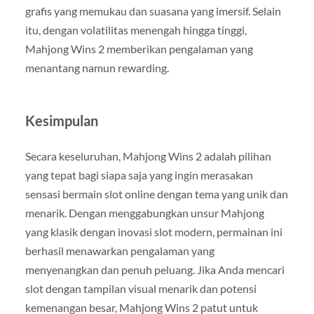
grafis yang memukau dan suasana yang imersif. Selain
itu, dengan volatilitas menengah hingga tinggi,
Mahjong Wins 2 memberikan pengalaman yang
menantang namun rewarding.
Kesimpulan
Secara keseluruhan, Mahjong Wins 2 adalah pilihan
yang tepat bagi siapa saja yang ingin merasakan
sensasi bermain slot online dengan tema yang unik dan
menarik. Dengan menggabungkan unsur Mahjong
yang klasik dengan inovasi slot modern, permainan ini
berhasil menawarkan pengalaman yang
menyenangkan dan penuh peluang. Jika Anda mencari
slot dengan tampilan visual menarik dan potensi
kemenangan besar, Mahjong Wins 2 patut untuk