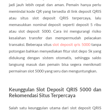
jadi jauh lebih cepat dan aman. Pemain hanya perlu
memindai kode QR yang tersedia di link deposit QRIS
atau situs slot deposit QRIS terpercaya, lalu
memasukkan nominal deposit seperti deposit 5 ribu
atau slot deposit 5000. Cara ini mengurangi risiko
kesalahan transfer dan mempermudah pelacakan
transaksi. Beberapa situs
slot deposit qris 5000
tanpa
potongan bahkan menyediakan fitur slot depo 5k yang
didukung dengan sistem otomatis, sehingga saldo
langsung masuk dan pemain bisa segera menikmati
permainan slot 5000 yang seru dan menguntungkan.
Keunggulan Slot Deposit QRIS 5000 dan
Rekomendasi Situs Terpercaya
Salah satu keunggulan utama dari slot deposit QRIS