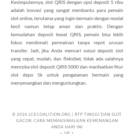
Kesimpulannya, slot QRIS dengan opsi deposit 5 ribu
adalah inovasi yang sangat membantu para pemain
slot online, terutama yang ingin bermain dengan modal
kecil namun tetap aman dan praktis. Dengan
kemudahan deposit lewat QRIS, pemain bisa lebih
fokus menikmati permainan tanpa repot urusan
transfer. Jadi, jika Anda mencari solusi deposit slot
yang cepat, mudah, dan fleksibel, tidak ada salahnya
mencoba slot deposit QRIS 5000 dan manfaatkan fitur
slot depo 5k untuk pengalaman bermain yang
menyenangkan dan menguntungkan.
© 2026
LCECOALITION.ORG | RTP TINGGI DAN SLOT
GACOR: CARA MEMAKSIMALKAN KEMENANGAN
ANDA HARI INI
—
UP ↑