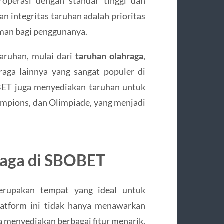
perasi dengan standar tinggi dan
 integritas taruhan adalah prioritas
man bagi penggunanya.
ruhan, mulai dari
taruhan olahraga
,
hraga lainnya yang sangat populer di
BET juga menyediakan taruhan untuk
hampions, dan Olimpiade, yang menjadi
raga di SBOBET
rupakan tempat yang ideal untuk
latform ini tidak hanya menawarkan
a menyediakan berbagai fitur menarik,