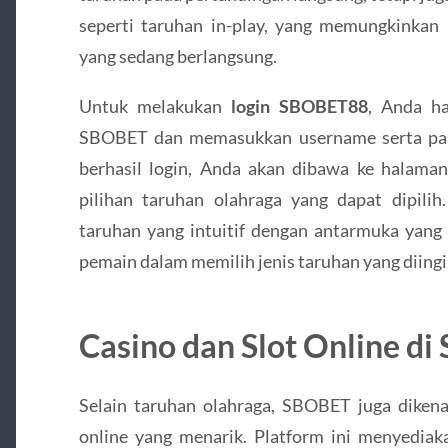
seperti taruhan in-play, yang memungkinkan
yang sedang berlangsung.
Untuk melakukan
login SBOBET88
, Anda ha
SBOBET dan memasukkan username serta pass
berhasil login, Anda akan dibawa ke halam
pilihan taruhan olahraga yang dapat dipi
taruhan yang intuitif dengan antarmuka yang
pemain dalam memilih jenis taruhan yang diing
Casino dan Slot Online d
Selain taruhan olahraga, SBOBET juga dikena
online yang menarik. Platform ini menyediak