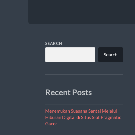
SEARCH
Search
Recent Posts
Menemukan Suasana Santai Melalui
Hiburan Digital di Situs Slot Pragmatic
Gacor