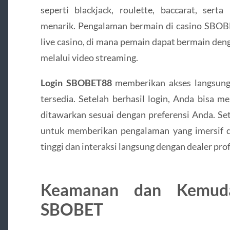
seperti blackjack, roulette, baccarat, ser
menarik. Pengalaman bermain di casino SBOBE
live casino, di mana pemain dapat bermain den
melalui video streaming.
Login SBOBET88
memberikan akses langsung 
tersedia. Setelah berhasil login, Anda bisa m
ditawarkan sesuai dengan preferensi Anda. S
untuk memberikan pengalaman yang imersif da
tinggi dan interaksi langsung dengan dealer prof
Keamanan dan Kemuda
SBOBET