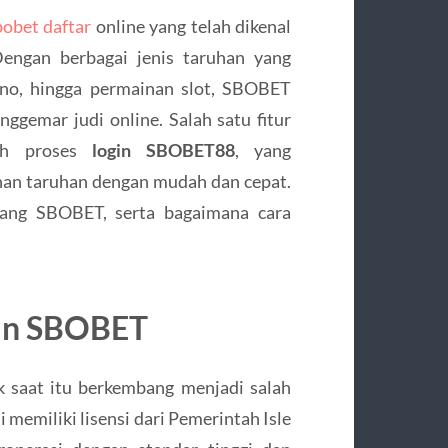
bobet daftar
online yang telah dikenal
Dengan berbagai jenis taruhan yang
sino, hingga permainan slot, SBOBET
gemar judi online. Salah satu fitur
ah proses
login SBOBET88
, yang
an taruhan dengan mudah dan cepat.
tang SBOBET, serta bagaimana cara
an SBOBET
 saat itu berkembang menjadi salah
i memiliki lisensi dari Pemerintah Isle