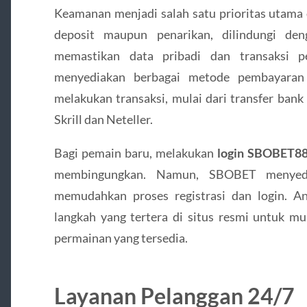
Keamanan menjadi salah satu prioritas utama d
deposit maupun penarikan, dilindungi den
memastikan data pribadi dan transaksi 
menyediakan berbagai metode pembayara
melakukan transaksi, mulai dari transfer bank
Skrill dan Neteller.
Bagi pemain baru, melakukan
login SBOBET8
membingungkan. Namun, SBOBET menyedi
memudahkan proses registrasi dan login. A
langkah yang tertera di situs resmi untuk m
permainan yang tersedia.
Layanan Pelanggan 24/7