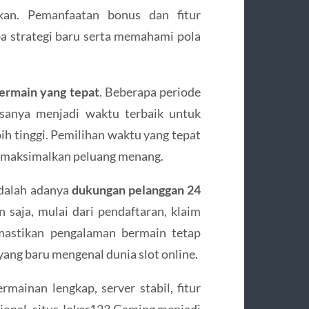
an. Pemanfaatan bonus dan fitur
 strategi baru serta memahami pola
ermain yang tepat
. Beberapa periode
iasanya menjadi waktu terbaik untuk
h tinggi. Pemilihan waktu yang tepat
memaksimalkan peluang menang.
dalah adanya
dukungan pelanggan 24
saja, mulai dari pendaftaran, klaim
emastikan pengalaman bermain tetap
ang baru mengenal dunia slot online.
mainan lengkap, server stabil, fitur