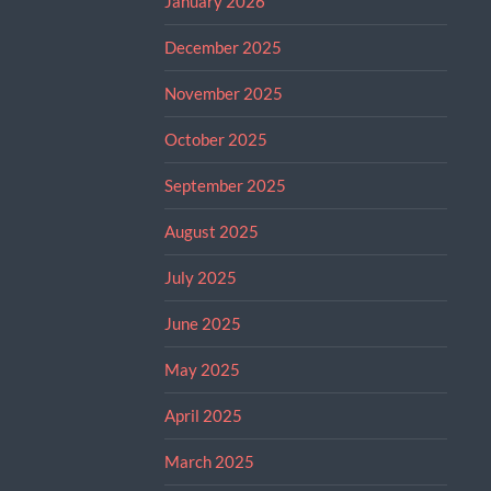
January 2026
December 2025
November 2025
October 2025
September 2025
August 2025
July 2025
June 2025
May 2025
April 2025
March 2025