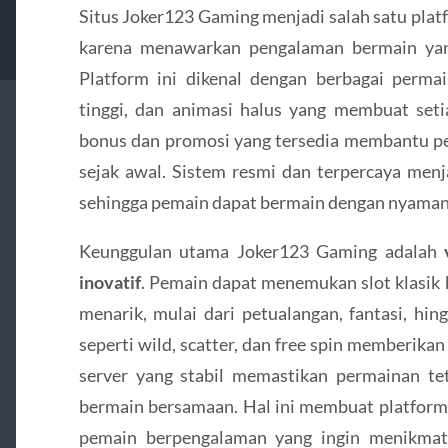
Situs Joker123 Gaming menjadi salah satu platf
karena menawarkan pengalaman bermain yan
Platform ini dikenal dengan berbagai permain
tinggi, dan animasi halus yang membuat setia
bonus dan promosi yang tersedia membantu 
sejak awal. Sistem resmi dan terpercaya menj
sehingga pemain dapat bermain dengan nyaman 
Keunggulan utama Joker123 Gaming adalah
inovatif
. Pemain dapat menemukan slot klasik
menarik, mulai dari petualangan, fantasi, hin
seperti wild, scatter, dan free spin memberika
server yang stabil memastikan permainan t
bermain bersamaan. Hal ini membuat platform 
pemain berpengalaman yang ingin menikma