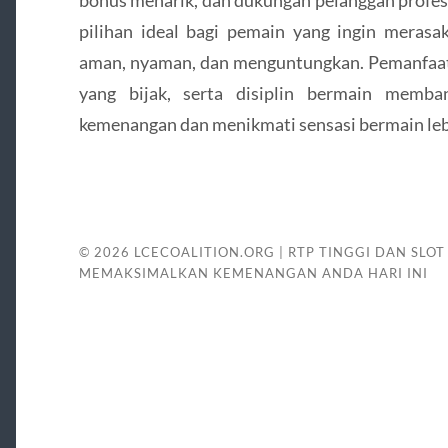
bonus menarik, dan dukungan pelanggan profes
pilihan ideal bagi pemain yang ingin merasa
aman, nyaman, dan menguntungkan. Pemanfaata
yang bijak, serta disiplin bermain memb
kemenangan dan menikmati sensasi bermain leb
© 2026
LCECOALITION.ORG | RTP TINGGI DAN SLOT
MEMAKSIMALKAN KEMENANGAN ANDA HARI INI