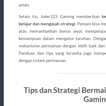
aman.
Selain itu, Joker123 Gaming memberikan
k
belajar dan mengasah strategi
. Pemain bisa m
atau memanfaatkan bonus awal, mempelajar
kemampuan dalam mengatur taruhan. Dengan
mekanisme permainan dengan lebih baik dan
Panduan dan tips yang tersedia juga memp
dengan sistem permainan.
Tips dan Strategi Bermai
Gamin