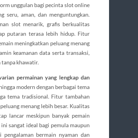
orm unggulan bagi pecinta slot online
g seru, aman, dan menguntungkan.
an slot menarik, grafis berkualitas
p putaran terasa lebih hidup. Fitur
pemain meningkatkan peluang menang
amin keamanan data serta transaksi,
tanpa khawatir.
varian permainan yang lengkap dan
 hingga modern dengan berbagai tema
gga tema tradisional. Fitur tambahan
n peluang menang lebih besar. Kualitas
etap lancar meskipun banyak pemain
ini sangat ideal bagi pemula maupun
ti pengalaman bermain nyaman dan