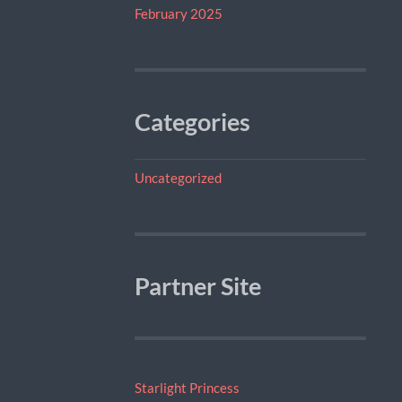
February 2025
Categories
Uncategorized
Partner Site
Starlight Princess