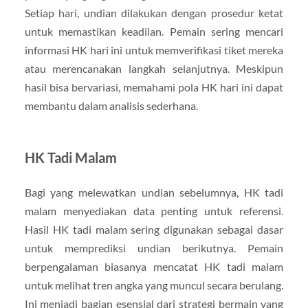
Setiap hari, undian dilakukan dengan prosedur ketat
untuk memastikan keadilan. Pemain sering mencari
informasi HK hari ini untuk memverifikasi tiket mereka
atau merencanakan langkah selanjutnya. Meskipun
hasil bisa bervariasi, memahami pola HK hari ini dapat
membantu dalam analisis sederhana.
HK Tadi Malam
Bagi yang melewatkan undian sebelumnya, HK tadi
malam menyediakan data penting untuk referensi.
Hasil HK tadi malam sering digunakan sebagai dasar
untuk memprediksi undian berikutnya. Pemain
berpengalaman biasanya mencatat HK tadi malam
untuk melihat tren angka yang muncul secara berulang.
Ini menjadi bagian esensial dari strategi bermain yang