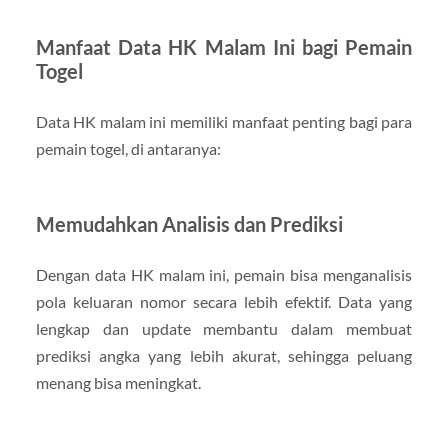
Manfaat Data HK Malam Ini bagi Pemain
Togel
Data HK malam ini memiliki manfaat penting bagi para
pemain togel, di antaranya:
Memudahkan Analisis dan Prediksi
Dengan data HK malam ini, pemain bisa menganalisis
pola keluaran nomor secara lebih efektif. Data yang
lengkap dan update membantu dalam membuat
prediksi angka yang lebih akurat, sehingga peluang
menang bisa meningkat.