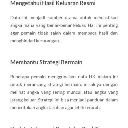
Mengetahui Hasil Keluaran Resmi
Data ini menjadi sumber utama untuk memastikan
angka mana yang benar-benar keluar. Hal ini penting
agar pemain tidak salah dalam membaca hasil dan
menghindari kecurangan.
Membantu Strategi Bermain
Beberapa pemain menggunakan data HK malam ini
untuk merancang strategi bermain, misalnya dengan
melihat angka yang sering muncul atau angka yang
jarang keluar. Strategi ini bisa menjadi panduan dalam
menentukan angka taruhan agar lebih terarah.