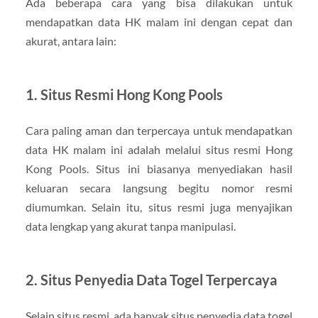
Ada beberapa cara yang bisa dilakukan untuk
mendapatkan data HK malam ini dengan cepat dan
akurat, antara lain:
1. Situs Resmi Hong Kong Pools
Cara paling aman dan terpercaya untuk mendapatkan
data HK malam ini adalah melalui situs resmi Hong
Kong Pools. Situs ini biasanya menyediakan hasil
keluaran secara langsung begitu nomor resmi
diumumkan. Selain itu, situs resmi juga menyajikan
data lengkap yang akurat tanpa manipulasi.
2. Situs Penyedia Data Togel Terpercaya
Selain situs resmi, ada banyak situs penyedia data togel