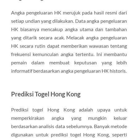
Angka pengeluaran HK merujuk pada hasil resmi dari
setiap undian yang dilakukan. Data angka pengeluaran
HK biasanya mencakup angka utama dan tambahan
yang ditarik secara acak. Melacak angka pengeluaran
HK secara rutin dapat memberikan wawasan tentang
frekuensi kemunculan angka tertentu. Ini membantu
pemain dalam membuat keputusan yang lebih
informatif berdasarkan angka pengeluaran HK historis.
Prediksi Togel Hong Kong
Prediksi togel Hong Kong adalah upaya untuk
memperkirakan angka yang mungkin keluar
berdasarkan analisis data sebelumnya. Banyak metode
digunakan untuk prediksi togel Hong Kong, seperti