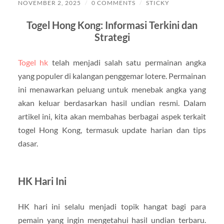
NOVEMBER 2, 2025
/
0 COMMENTS
/
STICKY
Togel Hong Kong: Informasi Terkini dan
Strategi
Togel hk
telah menjadi salah satu permainan angka
yang populer di kalangan penggemar lotere. Permainan
ini menawarkan peluang untuk menebak angka yang
akan keluar berdasarkan hasil undian resmi. Dalam
artikel ini, kita akan membahas berbagai aspek terkait
togel Hong Kong, termasuk update harian dan tips
dasar.
HK Hari Ini
HK hari ini selalu menjadi topik hangat bagi para
pemain yang ingin mengetahui hasil undian terbaru.