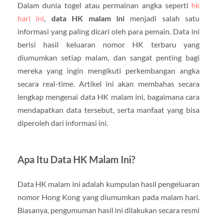
Dalam dunia togel atau permainan angka seperti
hk
hari ini
,
data HK malam ini
menjadi salah satu
informasi yang paling dicari oleh para pemain. Data ini
berisi hasil keluaran nomor HK terbaru yang
diumumkan setiap malam, dan sangat penting bagi
mereka yang ingin mengikuti perkembangan angka
secara real-time. Artikel ini akan membahas secara
lengkap mengenai data HK malam ini, bagaimana cara
mendapatkan data tersebut, serta manfaat yang bisa
diperoleh dari informasi ini.
Apa Itu Data HK Malam Ini?
Data HK malam ini adalah kumpulan hasil pengeluaran
nomor Hong Kong yang diumumkan pada malam hari.
Biasanya, pengumuman hasil ini dilakukan secara resmi