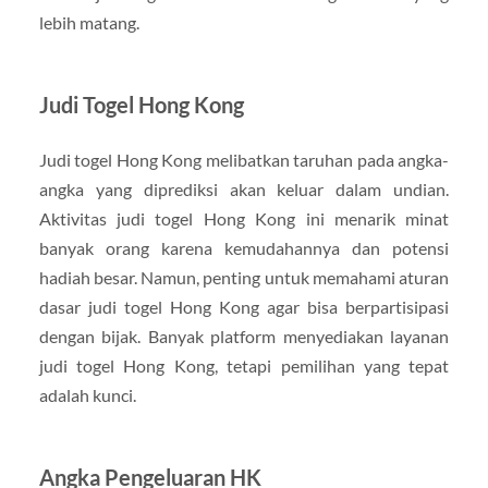
lebih matang.
Judi Togel Hong Kong
Judi togel Hong Kong melibatkan taruhan pada angka-
angka yang diprediksi akan keluar dalam undian.
Aktivitas judi togel Hong Kong ini menarik minat
banyak orang karena kemudahannya dan potensi
hadiah besar. Namun, penting untuk memahami aturan
dasar judi togel Hong Kong agar bisa berpartisipasi
dengan bijak. Banyak platform menyediakan layanan
judi togel Hong Kong, tetapi pemilihan yang tepat
adalah kunci.
Angka Pengeluaran HK