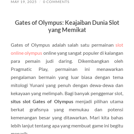
MAY 19, 2025
/
0 COMMENTS
Gates
of
Olympus:
Keajaiban
Dunia
Slot
yang
Memikat
Gates
of
Olympus
adalah
salah
satu
permainan
slot
online olympus
online
yang
sangat
populer
di
kalangan
para
pemain
judi
daring.
Dikembangkan
oleh
Pragmatic
Play,
permainan
ini
menawarkan
pengalaman
bermain
yang
luar
biasa
dengan
tema
mitologi
Yunani
yang
penuh
dengan
dewa-
dewa
dan
kekayaan
yang
melimpah.
Bagi
banyak
penggemar
slot,
situs
slot
Gates
of
Olympus
menjadi
pilihan
utama
berkat
grafisnya
yang
memukau
dan
potensi
kemenangan
besar
yang
ditawarkan.
Mari
kita
bahas
lebih
lanjut
tentang
apa
yang
membuat
game
ini
begitu
menarik.