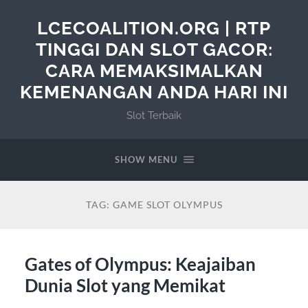
LCECOALITION.ORG | RTP
TINGGI DAN SLOT GACOR:
CARA MEMAKSIMALKAN
KEMENANGAN ANDA HARI INI
Slot Terbaik
SHOW MENU
TAG:
GAME SLOT OLYMPUS
Gates of Olympus: Keajaiban
Dunia Slot yang Memikat