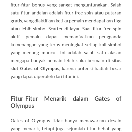
fitur-
fitur
bonus
yang
sangat
menguntungkan.
Salah
satu
fitur
andalan
adalah
fitur
free
spin
atau
putaran
gratis,
yang
diaktifkan
ketika
pemain
mendapatkan
tiga
atau
lebih
simbol
Scatter
di
layar.
Saat
fitur
free
spin
aktif,
pemain
dapat
memanfaatkan
pengganda
kemenangan
yang
terus
meningkat
setiap
kali
simbol
yang
menang
muncul.
Ini
adalah
salah
satu
alasan
mengapa
banyak
pemain
lebih
suka
bermain
di
situs
slot
Gates
of
Olympus
,
karena
potensi
hadiah
besar
yang
dapat
diperoleh
dari
fitur
ini.
Fitur-
Fitur
Menarik
dalam
Gates
of
Olympus
Gates
of
Olympus
tidak
hanya
menawarkan
desain
yang
menarik,
tetapi
juga
sejumlah
fitur
hebat
yang