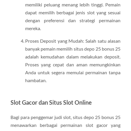
memiliki peluang menang lebih tinggi. Pemain
dapat memilih berbagai jenis slot yang sesuai
dengan preferensi dan strategi permainan
mereka.
Proses Deposit yang Mudah: Salah satu alasan
banyak pemain memilih situs depo 25 bonus 25
adalah kemudahan dalam melakukan deposit.
Proses yang cepat dan aman memungkinkan
Anda untuk segera memulai permainan tanpa
hambatan.
Slot Gacor dan Situs Slot Online
Bagi para penggemar judi slot, situs depo 25 bonus 25
menawarkan berbagai permainan slot gacor yang