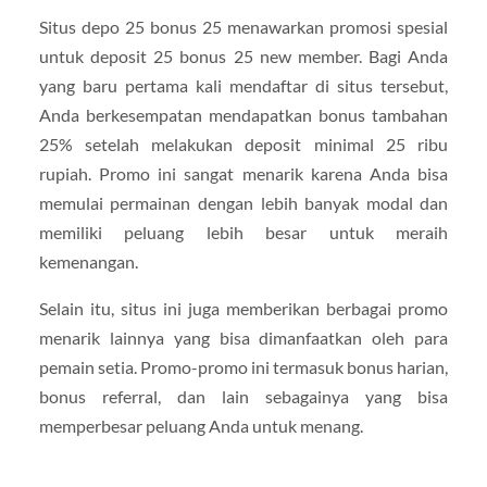
Situs depo 25 bonus 25 menawarkan promosi spesial
untuk deposit 25 bonus 25 new member. Bagi Anda
yang baru pertama kali mendaftar di situs tersebut,
Anda berkesempatan mendapatkan bonus tambahan
25% setelah melakukan deposit minimal 25 ribu
rupiah. Promo ini sangat menarik karena Anda bisa
memulai permainan dengan lebih banyak modal dan
memiliki peluang lebih besar untuk meraih
kemenangan.
Selain itu, situs ini juga memberikan berbagai promo
menarik lainnya yang bisa dimanfaatkan oleh para
pemain setia. Promo-promo ini termasuk bonus harian,
bonus referral, dan lain sebagainya yang bisa
memperbesar peluang Anda untuk menang.