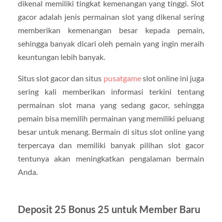
dikenal memiliki tingkat kemenangan yang tinggi. Slot
gacor adalah jenis permainan slot yang dikenal sering
memberikan kemenangan besar kepada pemain,
sehingga banyak dicari oleh pemain yang ingin meraih
keuntungan lebih banyak.
Situs slot gacor dan situs
pusatgame
slot online ini juga
sering kali memberikan informasi terkini tentang
permainan slot mana yang sedang gacor, sehingga
pemain bisa memilih permainan yang memiliki peluang
besar untuk menang. Bermain di situs slot online yang
terpercaya dan memiliki banyak pilihan slot gacor
tentunya akan meningkatkan pengalaman bermain
Anda.
Deposit 25 Bonus 25 untuk Member Baru