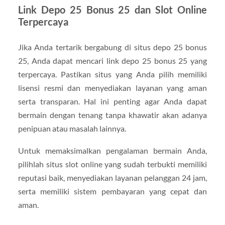
Link Depo 25 Bonus 25 dan Slot Online
Terpercaya
Jika Anda tertarik bergabung di situs depo 25 bonus
25, Anda dapat mencari link depo 25 bonus 25 yang
terpercaya. Pastikan situs yang Anda pilih memiliki
lisensi resmi dan menyediakan layanan yang aman
serta transparan. Hal ini penting agar Anda dapat
bermain dengan tenang tanpa khawatir akan adanya
penipuan atau masalah lainnya.
Untuk memaksimalkan pengalaman bermain Anda,
pilihlah situs slot online yang sudah terbukti memiliki
reputasi baik, menyediakan layanan pelanggan 24 jam,
serta memiliki sistem pembayaran yang cepat dan
aman.