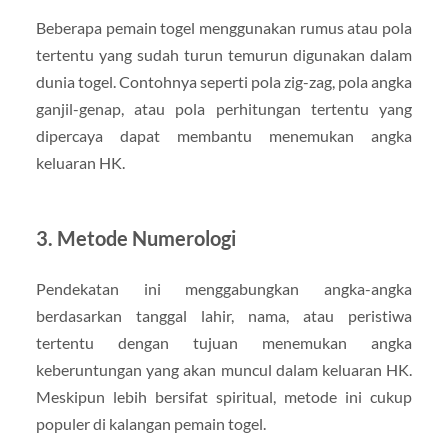
Beberapa pemain togel menggunakan rumus atau pola
tertentu yang sudah turun temurun digunakan dalam
dunia togel. Contohnya seperti pola zig-zag, pola angka
ganjil-genap, atau pola perhitungan tertentu yang
dipercaya dapat membantu menemukan angka
keluaran HK.
3. Metode Numerologi
Pendekatan ini menggabungkan angka-angka
berdasarkan tanggal lahir, nama, atau peristiwa
tertentu dengan tujuan menemukan angka
keberuntungan yang akan muncul dalam keluaran HK.
Meskipun lebih bersifat spiritual, metode ini cukup
populer di kalangan pemain togel.