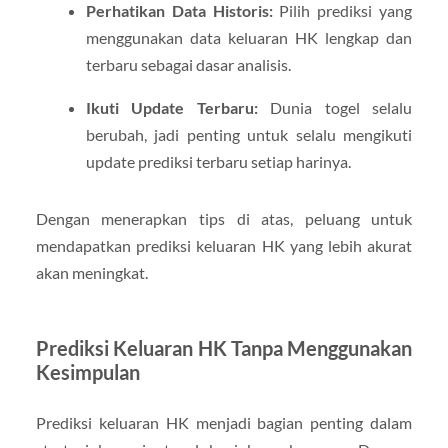
Perhatikan Data Historis:
Pilih prediksi yang
menggunakan data keluaran HK lengkap dan
terbaru sebagai dasar analisis.
Ikuti Update Terbaru:
Dunia togel selalu
berubah, jadi penting untuk selalu mengikuti
update prediksi terbaru setiap harinya.
Dengan menerapkan tips di atas, peluang untuk
mendapatkan prediksi keluaran HK yang lebih akurat
akan meningkat.
Prediksi Keluaran HK Tanpa Menggunakan
Kesimpulan
Prediksi keluaran HK menjadi bagian penting dalam