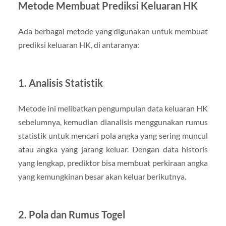
Metode Membuat Prediksi Keluaran HK
Ada berbagai metode yang digunakan untuk membuat
prediksi keluaran HK, di antaranya:
1. Analisis Statistik
Metode ini melibatkan pengumpulan data keluaran HK
sebelumnya, kemudian dianalisis menggunakan rumus
statistik untuk mencari pola angka yang sering muncul
atau angka yang jarang keluar. Dengan data historis
yang lengkap, prediktor bisa membuat perkiraan angka
yang kemungkinan besar akan keluar berikutnya.
2. Pola dan Rumus Togel